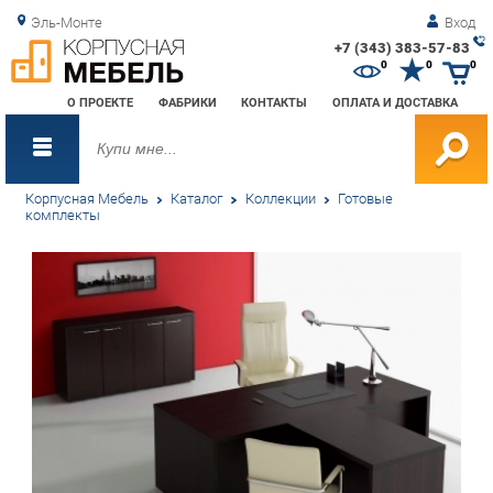
Эль-Монте
Вход
+7 (343) 383-57-83
Зак
0
0
0
обр
О ПРОЕКТЕ
ФАБРИКИ
КОНТАКТЫ
ОПЛАТА И ДОСТАВКА
зво
Корпусная Мебель
Каталог
Коллекции
Готовые
комплекты