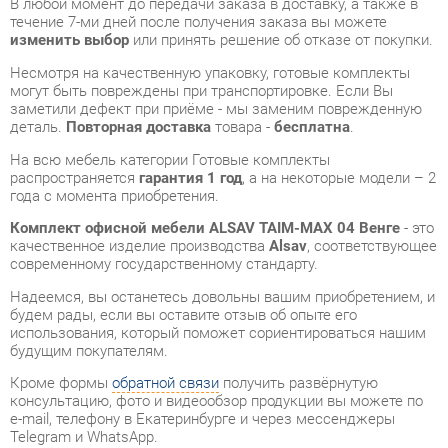
заметили дефект при приёме - мы заменим поврежденную
деталь.
Повторная доставка
товара -
бесплатна
.
На всю мебель категории Готовые комплекты
распространяется
гарантия 1 год
, а на некоторые модели – 2
года с момента приобретения.
Комплект офисной мебели ALSAV TAIM-MAX 04 Венге
- это
качественное изделие производства
Alsav
, соответствующее
современному государственному стандарту.
Надеемся, вы останетесь довольны вашим приобретением, и
будем рады, если вы оставите отзыв об опыте его
использования, который поможет сориентироваться нашим
будущим покупателям.
Кроме формы
обратной связи
получить развёрнутую
консультацию, фото и видеообзор продукции вы можете по
e-mail, телефону в Екатеринбурге и через мессенджеры
Telegram и WhatsApp.
Готовые комплекты также можно сравнить между собой в
нашем шоу-руме и купить Комплект офисной мебели ALSAV
TAIM-MAX 04 Венге, самостоятельно забрав его с нашего
центрального склада в г. Екатеринбург. Полный список
адресов и магазинов смотрите на странице
контактов
.