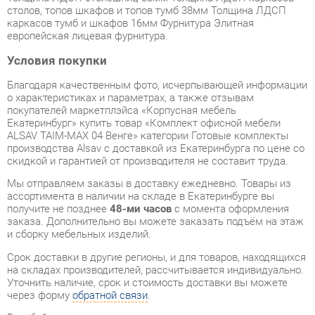
Условия покупки
Благодаря качественным фото, исчерпывающей информации
о характеристиках и параметрах, а также отзывам
покупателей маркетплэйса «Корпусная мебель
Екатеринбург» купить товар «Комплект офисной мебели
ALSAV TAIM-MAX 04 Венге» категории Готовые комплекты
производства Alsav с доставкой из Екатеринбурга по цене со
скидкой и гарантией от производителя не составит труда.
Мы отправляем заказы в доставку ежедневно. Товары из
ассортимента в наличии на складе в Екатеринбурге вы
получите не позднее
48-ми часов
с момента оформления
заказа. Дополнительно вы можете заказать подъём на этаж
и сборку мебельных изделий.
Срок доставки в другие регионы, и для товаров, находящихся
на складах производителей, рассчитывается индивидуально.
Уточнить наличие, срок и стоимость доставки вы можете
через форму
обратной связи
.
В любой момент до передачи заказа в доставку, а также в
течение 7-ми дней после получения заказа вы можете
изменить выбор
или принять решение об отказе от покупки.
Несмотря на качественную упаковку, готовые комплекты
могут быть повреждены при транспортировке. Если Вы