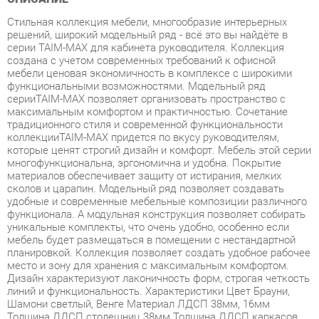
серии TAIM-MAX для кабинета руководителя. Коллекция
создана с учетом современных требований к офисной
мебели ценовая экономичность в комплексе с широкими
функциональными возможностями. Модельный ряд
серииTAIM-MAX позволяет организовать пространство с
максимальным комфортом и практичностью. Сочетание
традиционного стиля и современной функциональности
коллекцииTAIM-MAX придется по вкусу руководителям,
которые ценят строгий дизайн и комфорт. Мебель этой серии
многофункциональна, эргономична и удобна. Покрытие
материалов обеспечивает защиту от истирания, мелких
сколов и царапин. Модельный ряд позволяет создавать
удобные и современные мебельные композиции различного
функционала. А модульная конструкция позволяет собирать
уникальные комплекты, что очень удобно, особенно если
мебель будет размещаться в помещении с нестандартной
планировкой. Коллекция позволяет создать удобное рабочее
место и зону для хранения с максимальным комфортом.
Дизайн характеризуют лаконичность форм, строгая четкость
линий и функциональность. Характеристики Цвет Брауни,
Шамони светлый, Венге Материал ЛДСП 38мм, 16мм
Толщина ЛДСП столешниц 38мм Толщина ЛДСП каркасов
столов, топов шкафов и топов тумб 38мм Толщина ЛДСП
каркасов тумб и шкафов 16мм Фурнитура Элитная
европейская лицевая фурнитура.