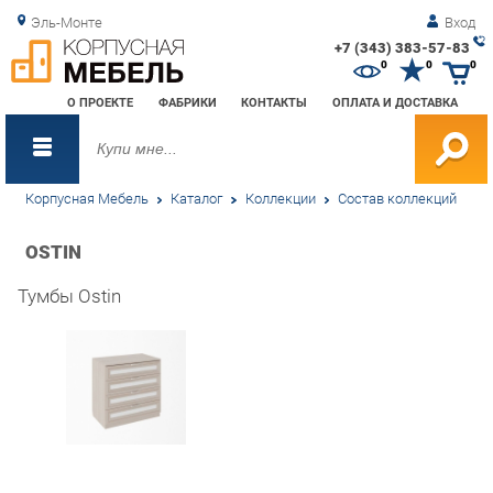
Эль-Монте
Вход
+7 (343) 383-57-83
Зак
0
0
0
обр
О ПРОЕКТЕ
ФАБРИКИ
КОНТАКТЫ
ОПЛАТА И ДОСТАВКА
зво
Корпусная Мебель
Каталог
Коллекции
Состав коллекций
OSTIN
Тумбы Ostin