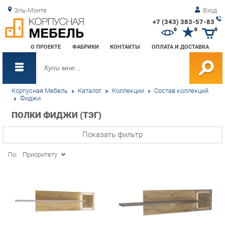
Эль-Монте
Вход
+7 (343) 383-57-83
Зак
0
0
0
обр
О ПРОЕКТЕ
ФАБРИКИ
КОНТАКТЫ
ОПЛАТА И ДОСТАВКА
зво
Корпусная Мебель
Каталог
Коллекции
Состав коллекций
Фиджи
ПОЛКИ ФИДЖИ (ТЭГ)
Показать фильтр
По:
Приоритету