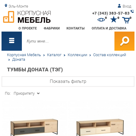
Эль-Монте
Вход
+7 (343) 383-57-83
Зак
0
0
0
обр
О ПРОЕКТЕ
ФАБРИКИ
КОНТАКТЫ
ОПЛАТА И ДОСТАВКА
зво
Корпусная Мебель
Каталог
Коллекции
Состав коллекций
Доната
ТУМБЫ ДОНАТА (ТЭГ)
Показать фильтр
По:
Приоритету