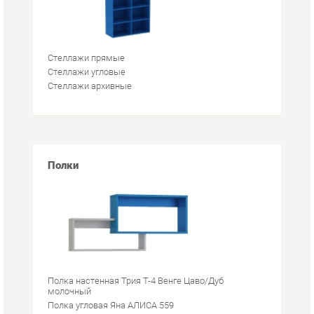
Стеллажи прямые
Стеллажи угловые
Стеллажи архивные
Полки
Полка настенная Трия Т-4 Венге Цаво/Дуб
молочный
Полка угловая Яна АЛИСА 559
Полка навесная Инна Яна 613 Денвер светлый
Полка навесная Инна Яна 613 Денвер темный
Полка навесная Витра Мегаполис 55.07 Сосна
Астрид
Полка настенная SMART мебель Фьюжн