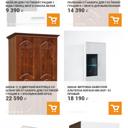
ШКАФ-2-Х ДВЕРНЫЙ МАТРИЦА СО
ШКАФ-ВИТРИНА НАВЕСНОЙ
ШТАНГОЙ ОТ НАБОРА ДЛЯ ГОСТИНОЙ
АЛЬТЕРНА КОРАНО БМ.КОР-33
ГРАЦИЯ 8.1 ИТАЛЬЯНСКИЙ ОРЕХ/
ПРАВЫЙ
22 590
18 190
КЕДР ГЛЯНЕЦ
₽
₽