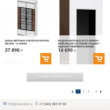
ШКАФ-ВИТРИНА АЛЬТЕРНА КОРАНО
МОДУЛЬ МАТРИЦА 06 ОТ НАБОРА
БМ.КОР-12 ОЛЬХА
МЕБЕЛИ ДЛЯ ГОСТИНОЙ ГРАЦИИ 1
МДФ МАТОВЫЙ ВЕНГЕ/БОРДО
37 890
14 690
₽
₽
БОЛЬШЕ ТОВАРОВ
(
20
/
61
)
1
2
3
...
4
info@case-ekb.ru
+7 (343) 383-57-83
КАТАЛОГ
ИНФОРМАЦИЯ
ГОРОДА
Коллекции
О проекте
Весь мир
Антресоли
Контакты
Екатеринбург
Комоды
Дизайн