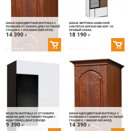
ШКАФ ОДНОДВЕРНЫЙ МАТРИЦА С
ШКАФ-ВИТРИНА НАВЕСНОЙ
ПОЛКАМИ ОТ НАБОРА ДЛЯ ГОСТИНОЙ
АЛЬТЕРНА КОРАНО БМ.КОР-33
ГРАЦИЯ 8.1 ИТАЛЬЯНСКИЙ ОРЕХ/
ПРАВЫЙ ОЛЬХА
14 390
18 190
КЕДР
₽
₽
МОДУЛЬ МАТРИЦА 01 ОТ НАБОРА
ШКАФ ОДНОДВЕРНЫЙ МАТРИЦА С
МЕБЕЛИ ДЛЯ ГОСТИНОЙ ГРАЦИИ 1
ПОЛКАМИ ОТ НАБОРА ДЛЯ ГОСТИНОЙ
МДФ ГЛЯНЕЦ ВЕНГЕ/БОРДО
ГРАЦИЯ 8.1 ВИШНЯ ОКСФОРД
9 390
14 390
₽
₽