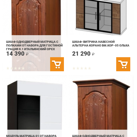
ШКАФ ОДНОДВЕРНЫЙ МАТРИЦА С
ШКАФ-ВИТРИНА НАВЕСНОЙ
ПОЛКАМИ ОТ НАБОРА ДЛЯ ГОСТИНОЙ
АЛЬТЕРНА КОРАНО БМ.КОР-05 ОЛЬХА
ГРАЦИЯ 8.1 ИТАЛЬЯНСКИЙ ОРЕХ
14 390
21 290
₽
₽
МОДУЛЬ МАТРИЦА 01 ОТ НАБОРА
ШКАФ ОДНОДВЕРНЫЙ МАТРИЦА С
МЕБЕЛИ ДЛЯ ГОСТИНОЙ ГРАЦИИ 1
ПОЛКАМИ ОТ НАБОРА ДЛЯ ГОСТИНОЙ
МДФ ГЛЯНЕЦ ВЕНГЕ/СМОЛА БЕЛАЯ
ГРАЦИЯ 8.1 ВЕНГЕ/ДУБ ВЫБЕЛЕННЫЙ
9 390
14 390
₽
₽