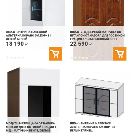
ШКАФ-ВИТРИНА НАВЕСНОЙ
ШКАФ-2-Х ДВЕРНЫЙ МАТРИЦА СО
АЛЬТЕРНА КОРАНО БМ.КОР-11
ШТАНГОЙ ОТ НАБОРА ДЛЯ ГОСТИНОЙ
ЛЕВЫЙ БЕЛЫЙ
ГРАЦИЯ 8.1 ИТАЛЬЯНСКИЙ ОРЕХ
18 190
22 590
ГЛЯНЕЦ
₽
₽
МОДУЛЬ МАТРИЦА 06 ОТ НАБОРА
ШКАФ-ВИТРИНА НАВЕСНОЙ
МЕБЕЛИ ДЛЯ ГОСТИНОЙ ГРАЦИИ 1
АЛЬТЕРНА КОРАНО БМ.КОР-05
МДФ МАТОВЫЙ ВЕНГЕ/БЕЛЫЙ
БЕЛЫЙ ГЛЯНЕЦ
14 690
21 290
₽
₽