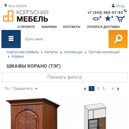
Эль-Монте
Вход
+7 (343) 383-57-83
Зак
0
0
0
обр
О ПРОЕКТЕ
ФАБРИКИ
КОНТАКТЫ
ОПЛАТА И ДОСТАВКА
зво
Корпусная Мебель
Каталог
Коллекции
Состав коллекций
Корано
ШКАФЫ КОРАНО (ТЭГ)
Показать фильтр
По:
Приоритету
1
2
3
...
4