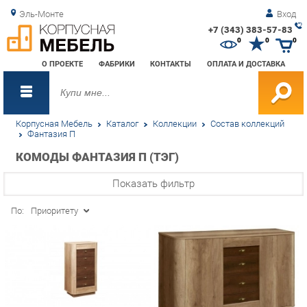
Эль-Монте
Вход
+7 (343) 383-57-83
Зак
0
0
0
обр
О ПРОЕКТЕ
ФАБРИКИ
КОНТАКТЫ
ОПЛАТА И ДОСТАВКА
зво
Корпусная Мебель
Каталог
Коллекции
Состав коллекций
Фантазия П
КОМОДЫ ФАНТАЗИЯ П (ТЭГ)
Показать фильтр
По:
Приоритету