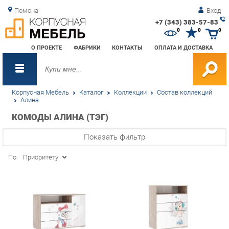
Помона
Вход
+7 (343) 383-57-83
Зак
0
0
0
обр
О ПРОЕКТЕ
ФАБРИКИ
КОНТАКТЫ
ОПЛАТА И ДОСТАВКА
зво
Корпусная Мебель
Каталог
Коллекции
Состав коллекций
Алина
КОМОДЫ АЛИНА (ТЭГ)
Показать фильтр
По:
Приоритету