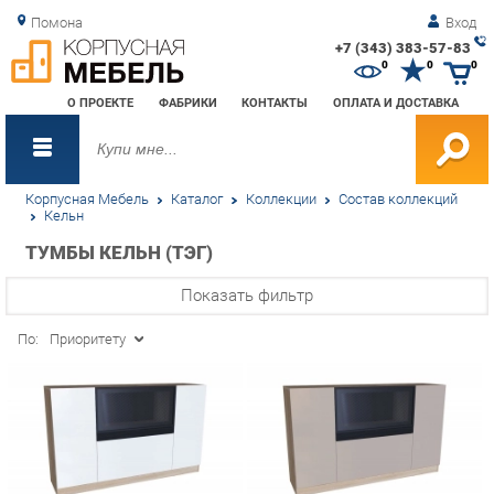
Помона
Вход
+7 (343) 383-57-83
Зак
0
0
0
обр
О ПРОЕКТЕ
ФАБРИКИ
КОНТАКТЫ
ОПЛАТА И ДОСТАВКА
зво
Корпусная Мебель
Каталог
Коллекции
Состав коллекций
Кельн
ТУМБЫ КЕЛЬН (ТЭГ)
Показать фильтр
По:
Приоритету