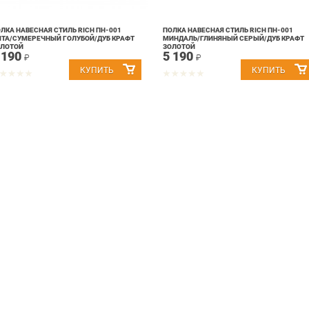
ЛКА НАВЕСНАЯ СТИЛЬ RICH ПН-001
ПОЛКА НАВЕСНАЯ СТИЛЬ RICH ПН-001
ТА/СУМЕРЕЧНЫЙ ГОЛУБОЙ/ДУБ КРАФТ
МИНДАЛЬ/ГЛИНЯНЫЙ СЕРЫЙ/ДУБ КРАФТ
ОЛОТОЙ
ЗОЛОТОЙ
 190
5 190
₽
₽