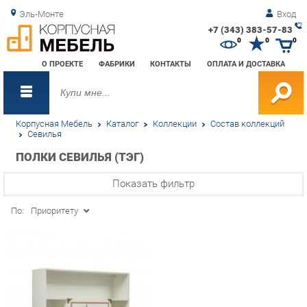
Эль-Монте
Вход
+7 (343) 383-57-83
Зак
0
0
0
обр
О ПРОЕКТЕ
ФАБРИКИ
КОНТАКТЫ
ОПЛАТА И ДОСТАВКА
зво
Корпусная Мебель
Каталог
Коллекции
Состав коллекций
Севилья
ПОЛКИ СЕВИЛЬЯ (ТЭГ)
Показать фильтр
По:
Приоритету