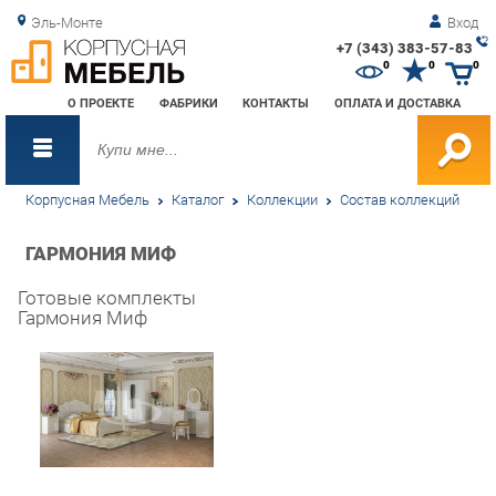
Эль-Монте
Вход
+7 (343) 383-57-83
Зак
0
0
0
обр
О ПРОЕКТЕ
ФАБРИКИ
КОНТАКТЫ
ОПЛАТА И ДОСТАВКА
зво
Корпусная Мебель
Каталог
Коллекции
Состав коллекций
ГАРМОНИЯ МИФ
Готовые комплекты
Гармония Миф