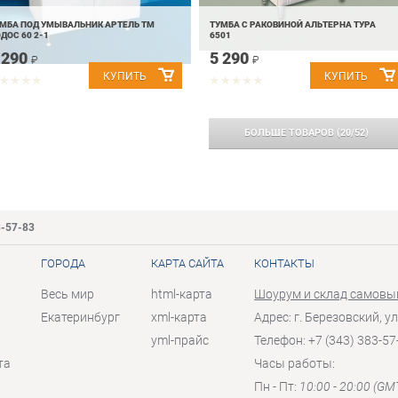
МБА ПОД УМЫВАЛЬНИК АРТЕЛЬ ТМ
ТУМБА С РАКОВИНОЙ АЛЬТЕРНА ТУРА
ДОС 60 2-1
6501
 290
5 290
₽
₽
БОЛЬШЕ ТОВАРОВ
(
20
/
52
)
3-57-83
ГОРОДА
КАРТА САЙТА
КОНТАКТЫ
Весь мир
html-карта
Шоурум и склад самовы
Екатеринбург
xml-карта
Адрес: г. Березовский, ул
yml-прайс
Телефон: +7 (343) 383-57
та
Часы работы:
Пн - Пт:
10:00 - 20:00 (GM