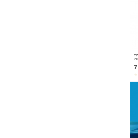
ТУ
70
7