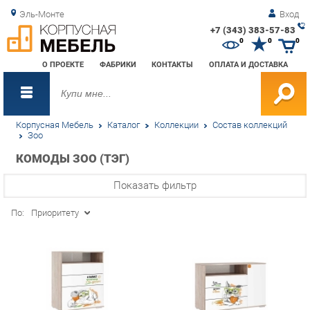
Эль-Монте
Вход
+7 (343) 383-57-83
Зак
0
0
0
обр
О ПРОЕКТЕ
ФАБРИКИ
КОНТАКТЫ
ОПЛАТА И ДОСТАВКА
зво
Корпусная Мебель
Каталог
Коллекции
Состав коллекций
Зоо
КОМОДЫ ЗОО (ТЭГ)
Показать фильтр
По:
Приоритету