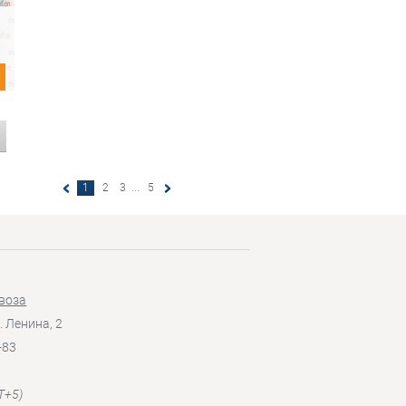
1
2
3
...
5
воза
. Ленина, 2
-83
T+5)