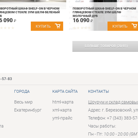
ВОРОТНЫЙ ШКАФ SHELF-ON В ЧЕРНОМ
ПОВОРОТНЫЙ ШКАФ SHELF-ON В ЧЕРНОМ
ЯНЦЕВОМ СТЕКЛЕ ЗУМ ШЕЛФ БЕЛЕНЫЙ
ГЛЯНЦЕВОМ СТЕКЛЕ ЗУМ ШЕЛФ
Б
МОЛОЧНЫЙ ДУБ
6 090
16 090
₽
₽
БОЛЬШЕ ТОВАРОВ
(
20
/
81
)
3-57-83
ГОРОДА
КАРТА САЙТА
КОНТАКТЫ
Весь мир
html-карта
Шоурум и склад самовы
Екатеринбург
xml-карта
Адрес: г. Березовский, ул
yml-прайс
Телефон: +7 (343) 383-57
та
Часы работы:
Пн - Пт:
10:00 - 20:00 (GM