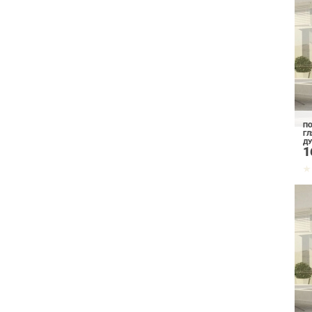
ПО
ГЛ
ДУ
1