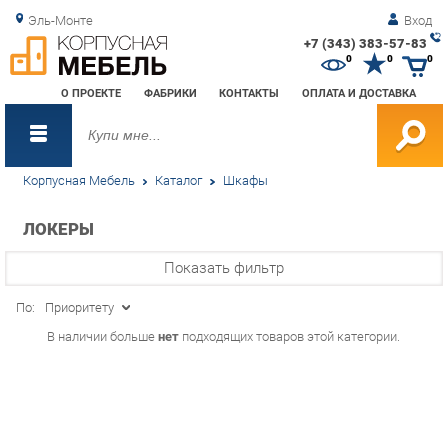
Эль-Монте
Вход
+7 (343) 383-57-83
Зак
0
0
0
обр
О ПРОЕКТЕ
ФАБРИКИ
КОНТАКТЫ
ОПЛАТА И ДОСТАВКА
зво
Корпусная Мебель
Каталог
Шкафы
ЛОКЕРЫ
Показать фильтр
По:
Приоритету
В наличии больше
нет
подходящих товаров этой категории.