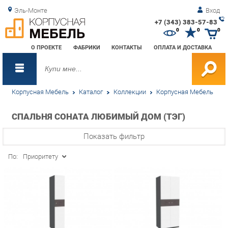
Эль-Монте
Вход
+7 (343) 383-57-83
Зак
0
0
0
обр
О ПРОЕКТЕ
ФАБРИКИ
КОНТАКТЫ
ОПЛАТА И ДОСТАВКА
зво
Корпусная Мебель
Каталог
Коллекции
Корпусная Мебель
СПАЛЬНЯ СОНАТА ЛЮБИМЫЙ ДОМ (ТЭГ)
Показать фильтр
По:
Приоритету