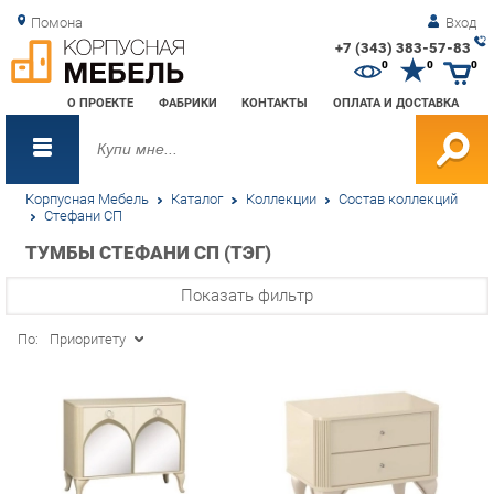
Помона
Вход
+7 (343) 383-57-83
Зак
0
0
0
обр
О ПРОЕКТЕ
ФАБРИКИ
КОНТАКТЫ
ОПЛАТА И ДОСТАВКА
зво
Корпусная Мебель
Каталог
Коллекции
Состав коллекций
Стефани СП
ТУМБЫ СТЕФАНИ СП (ТЭГ)
Показать фильтр
По:
Приоритету