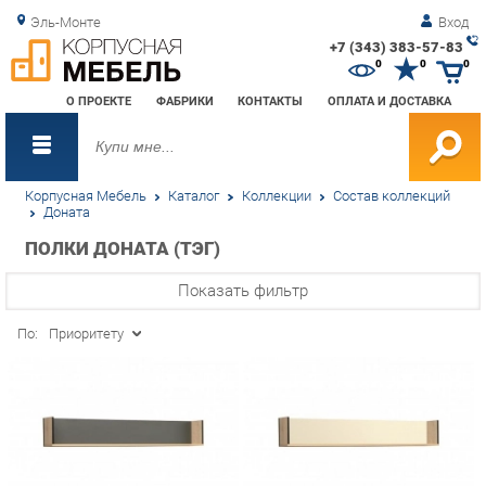
Эль-Монте
Вход
+7 (343) 383-57-83
Зак
0
0
0
обр
О ПРОЕКТЕ
ФАБРИКИ
КОНТАКТЫ
ОПЛАТА И ДОСТАВКА
зво
Корпусная Мебель
Каталог
Коллекции
Состав коллекций
Доната
ПОЛКИ ДОНАТА (ТЭГ)
Показать фильтр
По:
Приоритету