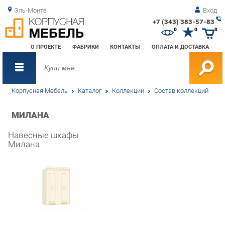
Эль-Монте
Вход
+7 (343) 383-57-83
Зак
0
0
0
обр
О ПРОЕКТЕ
ФАБРИКИ
КОНТАКТЫ
ОПЛАТА И ДОСТАВКА
зво
Корпусная Мебель
Каталог
Коллекции
Состав коллекций
МИЛАНА
Навесные шкафы
Милана