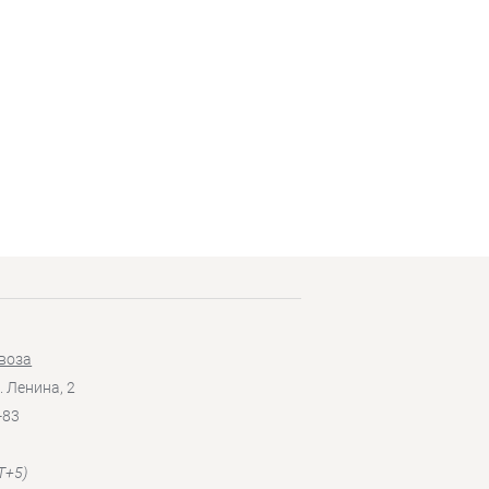
воза
. Ленина, 2
-83
T+5)