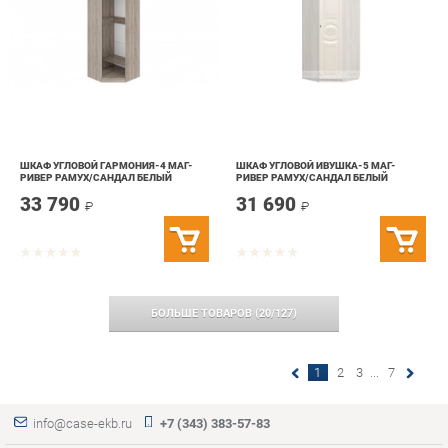
ШКАФ УГЛОВОЙ ГАРМОНИЯ-4 МАГ-
ШКАФ УГЛОВОЙ ИВУШКА-5 МАГ-
РИВЕР РАМУХ/САНДАЛ БЕЛЫЙ
РИВЕР РАМУХ/САНДАЛ БЕЛЫЙ
33 790
31 690
₽
₽
БОЛЬШЕ ТОВАРОВ
(
20
/
127
)
1
2
3
...
7
info@case-ekb.ru
+7 (343) 383-57-83
КАТАЛОГ
ИНФОРМАЦИЯ
ГОРОДА
Коллекции
О проекте
Весь мир
Антресоли
Контакты
Екатеринбург
Комоды
Дизайн