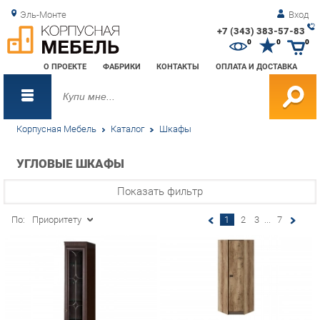
Эль-Монте
Вход
+7 (343) 383-57-83
Зак
0
0
0
обр
О ПРОЕКТЕ
ФАБРИКИ
КОНТАКТЫ
ОПЛАТА И ДОСТАВКА
зво
Корпусная Мебель
Каталог
Шкафы
УГЛОВЫЕ ШКАФЫ
Показать фильтр
По:
Приоритету
1
2
3
...
7