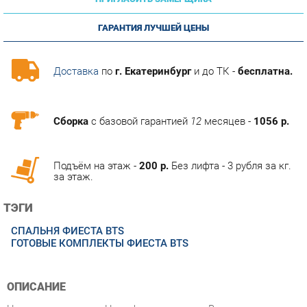
ГАРАНТИЯ ЛУЧШЕЙ ЦЕНЫ
Доставка
по
г. Екатеринбург
и до ТК -
бесплатна.
Сборка
с базовой гарантией
12
месяцев -
1056 р.
Подъём на этаж -
200 р.
Без лифта - 3 рубля за кг.
за этаж.
ТЭГИ
СПАЛЬНЯ ФИЕСТА BTS
ГОТОВЫЕ КОМПЛЕКТЫ ФИЕСТА BTS
ОПИСАНИЕ
Цвет корпуса венге. Цвет фасада лоредо. Вне зависимости
от того, хотите ли вы обустроить собственную спальню или
вас интересует оформление номеров в отеле, спальная