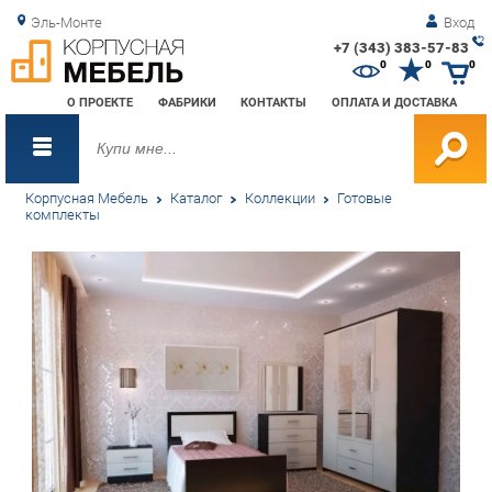
Эль-Монте
Вход
+7 (343) 383-57-83
Зак
0
0
0
обр
О ПРОЕКТЕ
ФАБРИКИ
КОНТАКТЫ
ОПЛАТА И ДОСТАВКА
зво
Корпусная Мебель
Каталог
Коллекции
Готовые
комплекты