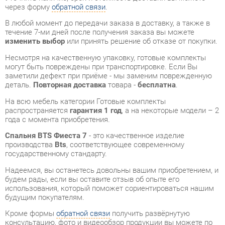
изменить выбор
или принять решение об отказе от покупки.
Несмотря на качественную упаковку, готовые комплекты
могут быть повреждены при транспортировке. Если Вы
заметили дефект при приёме - мы заменим поврежденную
деталь.
Повторная доставка
товара -
бесплатна
.
На всю мебель категории Готовые комплекты
распространяется
гарантия 1 год
, а на некоторые модели – 2
года с момента приобретения.
Спальня BTS Фиеста 7
- это качественное изделие
производства
Bts
, соответствующее современному
государственному стандарту.
Надеемся, вы останетесь довольны вашим приобретением, и
будем рады, если вы оставите отзыв об опыте его
использования, который поможет сориентироваться нашим
будущим покупателям.
Кроме формы
обратной связи
получить развёрнутую
консультацию, фото и видеообзор продукции вы можете по
e-mail, телефону в Екатеринбурге и через мессенджеры
Telegram и WhatsApp.
Готовые комплекты также можно сравнить между собой в
нашем шоу-руме и купить Спальня BTS Фиеста 7,