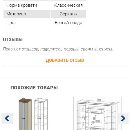
ОТЗЫВЫ
Пока нет отзывов, поделитесь первым своим мнением.
ДОБАВИТЬ ОТЗЫВ
ПОХОЖИЕ ТОВАРЫ
Гостиная Стиль
Гостиная Витра
К
Атлантида-2 Венге-дуб
Симфония 7.10
п
Белфорд
А
с
25 223 ₽
55 482 ₽
Купить
Купить