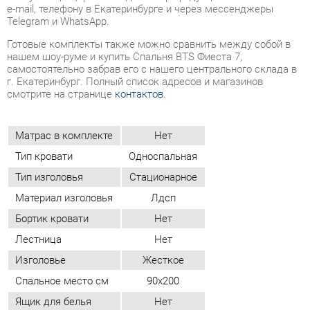
самостоятельно забрав его с нашего центрального склада в
г. Екатеринбург. Полный список адресов и магазинов
смотрите на странице
контактов
.
Матрас в комплекте
Нет
Тип кровати
Односпальная
Тип изголовья
Стационарное
Материал изголовья
Лдсп
Бортик кровати
Нет
Лестница
Нет
Изголовье
Жесткое
Спальное место см
90x200
Ящик для белья
Нет
Форма кровати
Классическая
Материал
Зеркало
Цвет
Венге/лоредо