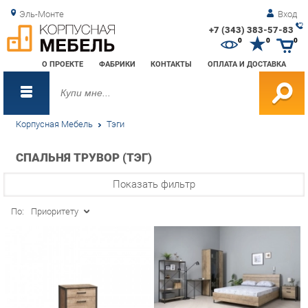
Эль-Монте
Вход
+7 (343) 383-57-83
Зак
0
0
0
обр
О ПРОЕКТЕ
ФАБРИКИ
КОНТАКТЫ
ОПЛАТА И ДОСТАВКА
зво
Корпусная Мебель
Тэги
СПАЛЬНЯ ТРУВОР (ТЭГ)
Показать фильтр
По:
Приоритету