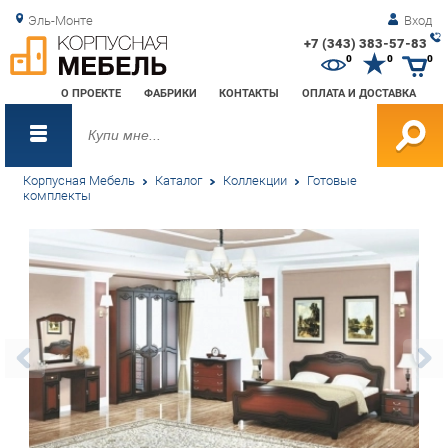
Эль-Монте
Вход
+7 (343) 383-57-83
Зак
0
0
0
обр
О ПРОЕКТЕ
ФАБРИКИ
КОНТАКТЫ
ОПЛАТА И ДОСТАВКА
зво
Корпусная Мебель
Каталог
Коллекции
Готовые
комплекты