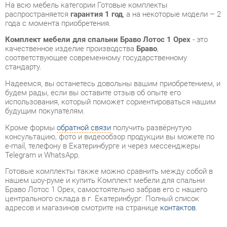
качественное изделие производства
Браво
,
соответствующее современному государственному
стандарту.
Надеемся, вы останетесь довольны вашим приобретением, и
будем рады, если вы оставите отзыв об опыте его
использования, который поможет сориентироваться нашим
будущим покупателям.
Кроме формы
обратной связи
получить развёрнутую
консультацию, фото и видеообзор продукции вы можете по
e-mail, телефону в Екатеринбурге и через мессенджеры
Telegram и WhatsApp.
Готовые комплекты также можно сравнить между собой в
нашем шоу-руме и купить Комплект мебели для спальни
Браво Лотос 1 Орех, самостоятельно забрав его с нашего
центрального склада в г. Екатеринбург. Полный список
адресов и магазинов смотрите на странице
контактов
.
Размеры спального места кровати, см
160x200
Ящик для белья
Нет
Стиль интерьера
Классический