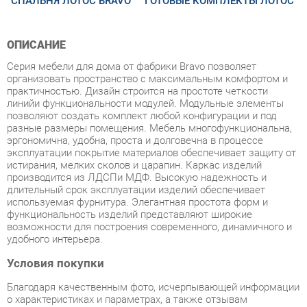
ОПИСАНИЕ
Серия мебели для дома от фабрики Bravo позволяет
организовать пространство с максимальным комфортом и
практичностью. Дизайн строится на простоте четкости
линийи функциональности модулей. Модульные элементы
позволяют создать комплект любой конфигурации и под
разные размеры помещения. Мебель многофункциональна,
эргономична, удобна, проста и долговечна в процессе
эксплуатации покрытие материалов обеспечивает защиту от
истирания, мелких сколов и царапин. Каркас изделий
производится из ЛДСПи МДФ. Высокую надежность и
длительный срок эксплуатации изделий обеспечивает
используемая фурнитура. Элегантная простота форм и
функциональность изделий представляют широкие
возможности для построения современного, динамичного и
удобного интерьера.
Условия покупки
Благодаря качественным фото, исчерпывающей информации
о характеристиках и параметрах, а также отзывам
покупателей маркетплэйса «Корпусная мебель
Екатеринбург» купить товар «Комплект мебели для спальни
Браво Лотос 1 Орех» категории Готовые комплекты
производства Браво с доставкой из Екатеринбурга по цене