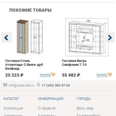
Гостиная Стиль
Гостиная Витра
К
Атлантида-2 Венге-дуб
Симфония 7.10
п
Белфорд
А
с
25 223 ₽
55 482 ₽
Купить
Купить
info@case-ekb.ru
+7 (343) 383-57-83
КАТАЛОГ
ИНФОРМАЦИЯ
ГОРОДА
Коллекции
О проекте
Весь мир
Антресоли
Контакты
Екатеринбург
Комоды
Дизайн
Стеллажи
Доставка и Оплата
Полки
Скидки и Акции
Тумбы
Политика
Шкафы
Гарантия