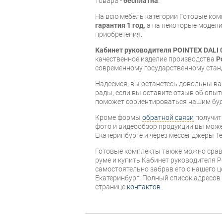
товара -
бесплатна
.
На всю мебель категории Готовые ко
гарантия 1 год
, а на некоторые модели
приобретения.
Кабинет руководителя POINTEX DALI 
качественное изделие производства
P
современному государственному стан
Надеемся, вы останетесь довольны ва
рады, если вы оставите отзыв об опыт
поможет сориентироваться нашим бу
Кроме формы
обратной связи
получит
фото и видеообзор продукции вы может
Екатеринбурге и через мессенджеры Te
Готовые комплекты также можно срав
руме и купить Кабинет руководителя P
самостоятельно забрав его с нашего ц
Екатеринбург. Полный список адресов
странице
контактов
.