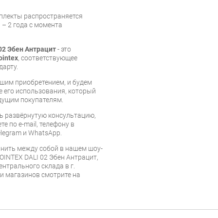
мплекты распространяется
 – 2 года с момента
02 Эбен Антрацит
- это
ointex
, соответствующее
дарту.
шим приобретением, и будем
е его использования, который
дущим покупателям.
ь развёрнутую консультацию,
е по e-mail, телефону в
legram и WhatsApp.
нить между собой в нашем шоу-
OINTEX DALI 02 Эбен Антрацит,
ентрального склада в г.
 и магазинов смотрите на