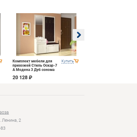
Комплект мебели для
Купить
Гостиная 1 Domani
прихожей Стиль Оскар-7
Ливорно Орех донской
А Модена 3 Дуб сонома
светлый Крем
20 128 ₽
35 590 ₽
воза
. Ленина, 2
-83