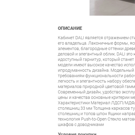
ОПИСАНИЕ
Кабинет DALI является отражением ст
его владельца. Лаконичные формы, ясн
элементов, благородные оттенки древ
деловой и элегантный облик. DALI это
идоступный гарнитур, который станет
модели имеют высокое качество испо
ипродуманность дизайна. Модельный 
требованиям функциональности рабоч
легкость и элегантность набору обес
материалов природной цветовой гам
Современный дизайн, удобство экспл
цены и качества основные критерии ме
Характеристики Материал ЛДСП/МДФ
столешниц 33 мм Толщина каркасов т
столешниц и топов шпон Ящики напра
технология Push-to-Open Стекло мато
шкафов с доводчиками
Условия покупки