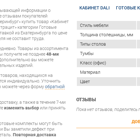
КАБИНЕТ DALI
ГОТОВЫЕ 
рпывающей информации о
же отзывам покупателей
еринбург» купить товар «Кабинет
Стиль мебели
нтрацит» категории Готовые
тавкой из Екатеринбурга по цене
Толщина столешницы, мм
ля не составит труда.
Типы столов
дневно. Товары из ассортимента
Тумбы
вы получите не позднее
48-ми
Дополнительно вы можете
Класс (офис)
бельных изделий.
Материал
я товаров, находящихся на
тся индивидуально. Уточнить
Цвет
вы можете через форму
обратной
ОТЗЫВЫ
оставку, а также в течение 7-ми
те
изменить выбор
или принять
Пока нет отзывов, поделитесь
ДОБ
готовые комплекты могут быть
и Вы заметили дефект при
еталь.
Повторная доставка