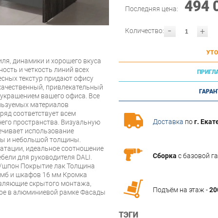
494 
Последняя цена:
-
+
Количество:
УТО
иля, динамики и хорошего вкуса
ость и четкость линий всех
ПРИГЛ
есных текстур придают офису
 качественный, привлекательный
ГАРАН
 украшением вашего офиса. Все
льзуемых материалов
ряд соответствует всем
Доставка
по
г. Екат
его пространства. Визуальную
печивает использование
мы и небольшой толщины.
уатации, идеальное соотношение
Сборка
с базовой г
бели для руководителя DALI.
/шпон Покрытие лак Толщина
умб и шкафов 16 мм Кромка
вляющие скрытого монтажа,
Подъём на этаж -
20
вое в алюминиевой рамке Фасады
ТЭГИ