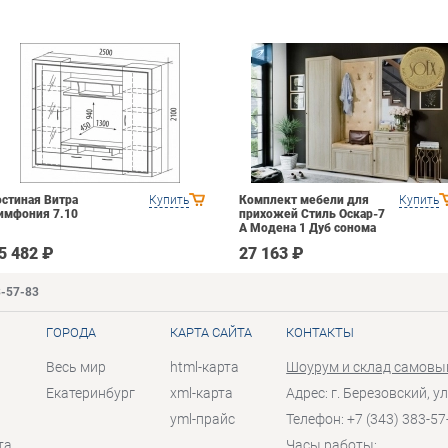
остиная Витра
Купить
Комплект мебели для
Купить
имфония 7.10
прихожей Стиль Оскар-7
А Модена 1 Дуб сонома
светлый Крем
5 482 ₽
27 163 ₽
3-57-83
ГОРОДА
КАРТА САЙТА
КОНТАКТЫ
Весь мир
html-карта
Шоурум и склад самовы
Екатеринбург
xml-карта
Адрес: г. Березовский, ул
yml-прайс
Телефон: +7 (343) 383-57
та
Часы работы: