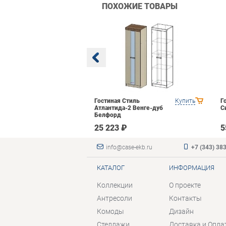
ПОХОЖИЕ ТОВАРЫ
BTS Багира
Купить
Гостиная Стиль
Купить
Г
Атлантида-2 Венге-дуб
С
Белфорд
₽
25 223 ₽
5
info@case-ekb.ru
+7 (343) 38
КАТАЛОГ
ИНФОРМАЦИЯ
Коллекции
О проекте
Антресоли
Контакты
Комоды
Дизайн
Стеллажи
Доставка и Опла