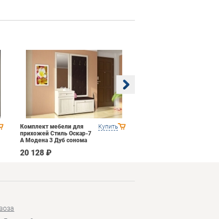
Комплект мебели для
Купить
Гостиная 1 Domani
прихожей Стиль Оскар-7
Ливорно Орех донской
А Модена 3 Дуб сонома
светлый Крем
20 128 ₽
35 590 ₽
воза