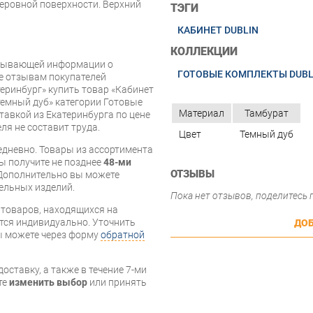
неровной поверхности. Верхний
ТЭГИ
КАБИНЕТ DUBLIN
КОЛЛЕКЦИИ
рпывающей информации о
ГОТОВЫЕ КОМПЛЕКТЫ DUBL
же отзывам покупателей
еринбург» купить товар «Кабинет
темный дуб» категории Готовые
Материал
Тамбурат
тавкой из Екатеринбурга по цене
ля не составит труда.
Цвет
Темный дуб
дневно. Товары из ассортимента
вы получите не позднее
48-ми
ОТЗЫВЫ
Дополнительно вы можете
бельных изделий.
Пока нет отзывов, поделитесь
я товаров, находящихся на
тся индивидуально. Уточнить
ДОБ
вы можете через форму
обратной
оставку, а также в течение 7-ми
те
изменить выбор
или принять