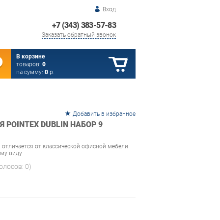
Вход
+7 (343) 383-57-83
Заказать обратный звонок
В корзине
товаров:
0
на сумму:
0
р.
Добавить в избранное
 POINTEX DUBLIN НАБОР 9
n отличается от классической офисной мебели
ому виду
голосов:
0
)