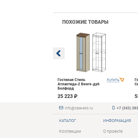
ПОХОЖИЕ ТОВАРЫ
BTS Багира
Купить
Гостиная Стиль
Купить
Г
Атлантида-2 Венге-дуб
С
Белфорд
₽
25 223 ₽
5
info@case-ekb.ru
+7 (343) 38
КАТАЛОГ
ИНФОРМАЦИЯ
Коллекции
О проекте