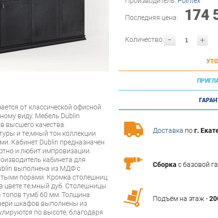
Производитель:
Pointex
174 
Последняя цена:
-
+
Количество:
УТО
ПРИГЛ
ГАРАН
чается от классической офисной
ному виду. Мебель Dublin
в высшего качества.
Доставка
по
г. Екат
уры и тe;мный тон коллекции
и. Кабинет Dublin предназначен
артно и любит импровизации.
роизводитель кабинета для
Сборка
с базовой г
ublin выполнена из МДФ с
ытыми порами. Кромка столешниц
 в цвете тe;мный дуб. Столешницы
 топов тумб 60 мм. Толщина
Подъём на этаж -
20
вери шкафов выполнены из
улируются по высоте, благодаря