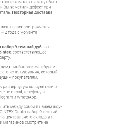
готовые комплекты могут быть
и Вы заметили дефект при
еталь.
Повторная доставка
мплекты распространяется
 – 2 года с момента
n набор 9 темный дуб
- это
ointex
, соответствующее
дарту.
шим приобретением, и будем
е его использования, который
дущим покупателям.
ь развёрнутую консультацию,
е по e-mail, телефону в
legram и WhatsApp.
нить между собой в нашем шоу-
OINTEX Dublin набор 9 темный
го центрального склада в г.
 и магазинов смотрите на