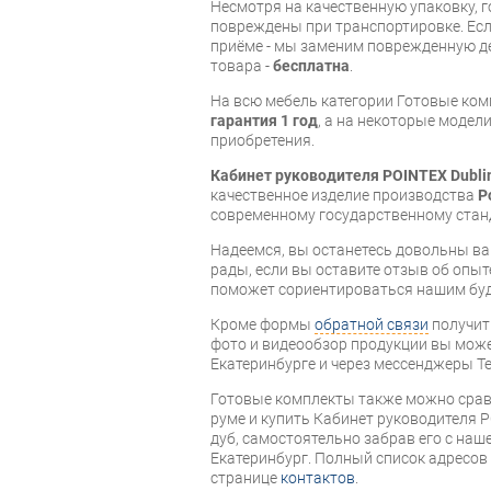
Несмотря на качественную упаковку, 
повреждены при транспортировке. Есл
приёме - мы заменим поврежденную д
товара -
бесплатна
.
На всю мебель категории Готовые ко
гарантия 1 год
, а на некоторые модели
приобретения.
Кабинет руководителя POINTEX Dubli
качественное изделие производства
P
современному государственному стан
Надеемся, вы останетесь довольны ва
рады, если вы оставите отзыв об опыт
поможет сориентироваться нашим бу
Кроме формы
обратной связи
получит
фото и видеообзор продукции вы может
Екатеринбурге и через мессенджеры Te
Готовые комплекты также можно срав
руме и купить Кабинет руководителя P
дуб, самостоятельно забрав его с наше
Екатеринбург. Полный список адресов
странице
контактов
.