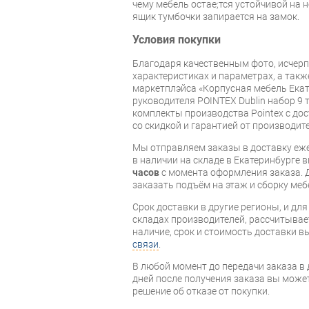
чему мебель остаe;тся устойчивой на 
ящик тумбочки запирается на замок.
Условия покупки
Благодаря качественным фото, исче
характеристиках и параметрах, а так
маркетплэйса «Корпусная мебель Екат
руководителя POINTEX Dublin набор 9 
комплекты производства Pointex с дос
со скидкой и гарантией от производите
Мы отправляем заказы в доставку еже
в наличии на складе в Екатеринбурге 
часов
с момента оформления заказа. 
заказать подъём на этаж и сборку ме
Срок доставки в другие регионы, и дл
складах производителей, рассчитывае
наличие, срок и стоимость доставки 
связи
.
В любой момент до передачи заказа в д
дней после получения заказа вы може
решение об отказе от покупки.