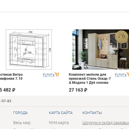
остиная Витра
Купить
Комплект мебели для
Купить
имфония 7.10
прихожей Стиль Оскар-7
А Модена 1 Дуб сонома
светлый Крем
5 482 ₽
27 163 ₽
3-57-83
ГОРОДА
КАРТА САЙТА
КОНТАКТЫ
Весь мир
html-карта
Шоурум и склад самовы