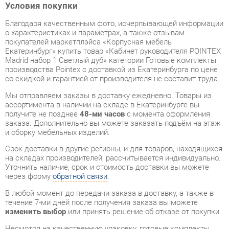
покупателей маркетплэйса «Корпусная мебель
Екатеринбург» купить товар «Кабинет руководителя POINTEX
Madrid набор 1 Светлый дуб» категории Готовые комплекты
производства Pointex с доставкой из Екатеринбурга по цене
со скидкой и гарантией от производителя не составит труда.
Мы отправляем заказы в доставку ежедневно. Товары из
ассортимента в наличии на складе в Екатеринбурге вы
получите не позднее
48-ми часов
с момента оформления
заказа. Дополнительно вы можете заказать подъём на этаж
и сборку мебельных изделий.
Срок доставки в другие регионы, и для товаров, находящихся
на складах производителей, рассчитывается индивидуально.
Уточнить наличие, срок и стоимость доставки вы можете
через форму
обратной связи
.
В любой момент до передачи заказа в доставку, а также в
течение 7-ми дней после получения заказа вы можете
изменить выбор
или принять решение об отказе от покупки.
Несмотря на качественную упаковку, готовые комплекты
могут быть повреждены при транспортировке. Если Вы
заметили дефект при приёме - мы заменим поврежденную
деталь.
Повторная доставка
товара -
бесплатна
.
На всю мебель категории Готовые комплекты