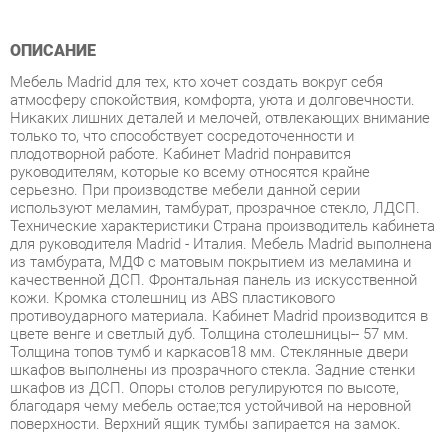
Мебель Madrid для тех, кто хочет создать вокруг себя
атмосферу спокойствия, комфорта, уюта и долговечности.
Никаких лишних деталей и мелочей, отвлекающих внимание
только то, что способствует сосредоточенности и
плодотворной работе. Кабинет Madrid понравится
руководителям, которые ко всему относятся крайне
серьезно. При производстве мебели данной серии
используют меламин, тамбурат, прозрачное стекло, ЛДСП.
Технические характеристики Страна производитель кабинета
для руководителя Madrid - Италия. Мебель Madrid выполнена
из тамбурата, МДФ с матовым покрытием из меламина и
качественной ДСП. Фронтальная панель из искусственной
кожи. Кромка столешниц из ABS пластикового
противоударного материала. Кабинет Madrid производится в
цвете венге и светлый дуб. Толщина столешницы-- 57 мм.
Толщина топов тумб и каркасов18 мм. Стеклянные двери
шкафов выполнены из прозрачного стекла. Задние стенки
шкафов из ДСП. Опоры столов регулируются по высоте,
благодаря чему мебель остаe;тся устойчивой на неровной
поверхности. Верхний ящик тумбы запирается на замок.
Условия покупки
Благодаря качественным фото, исчерпывающей информации
о характеристиках и параметрах, а также отзывам