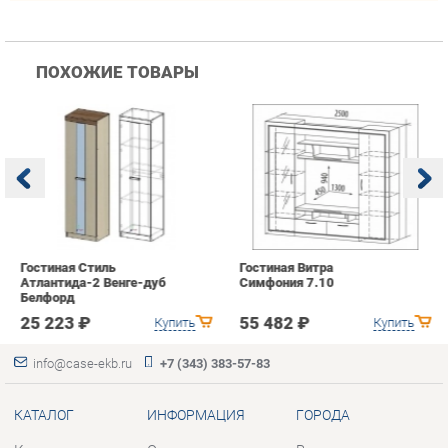
Гостиная Стиль
Гостиная Витра
К
Атлантида-2 Венге-дуб
Симфония 7.10
п
Белфорд
А
с
25 223 ₽
55 482 ₽
Купить
Купить
info@case-ekb.ru
+7 (343) 383-57-83
КАТАЛОГ
ИНФОРМАЦИЯ
ГОРОДА
Коллекции
О проекте
Весь мир
Антресоли
Контакты
Екатеринбург
Комоды
Дизайн
Стеллажи
Доставка и Оплата
Полки
Скидки и Акции
Тумбы
Политика