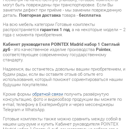
распространяется
гарантия 1 год
, а на некоторые модели – 2
года с момента приобретения.
Кабинет руководителя POINTEX Madrid набор 1 Светлый
дуб
- это качественное изделие производства
Pointex
,
соответствующее современному государственному
стандарту.
Надеемся, вы останетесь довольны вашим приобретением, и
будем рады, если вы оставите отзыв об опыте его
использования, который поможет сориентироваться нашим
будущим покупателям.
Кроме формы
обратной связи
получить развёрнутую
консультацию, фото и видеообзор продукции вы можете по
e-mail, телефону в Екатеринбурге и через мессенджеры
Telegram и WhatsApp.
Готовые комплекты также можно сравнить между собой в
нашем шоу-руме и купить Кабинет руководителя POINTEX
Madrid набор 1 Светлый дуб, самостоятельно забрав его с
нашего центрального склада в г. Екатеринбург. Полный
список адресов и магазинов смотрите на странице
контактов
.