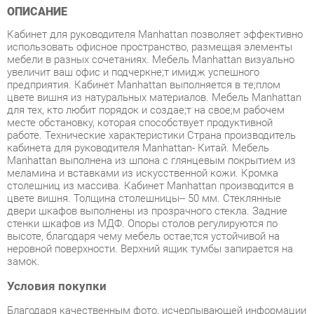
использовать офисное пространство, размещая элементы
мебели в разных сочетаниях. Мебель Manhattan визуально
увеличит ваш офис и подчеркнe;т имидж успешного
предприятия. Кабинет Manhattan выполняется в тe;плом
цвете вишня из натуральных материалов. Мебель Manhattan
для тех, кто любит порядок и создаe;т на своe;м рабочем
месте обстановку, которая способствует продуктивной
работе. Технические характеристики Страна производитель
кабинета для руководителя Manhattan- Китай. Мебель
Manhattan выполнена из шпона с глянцевым покрытием из
меламина и вставками из искусственной кожи. Кромка
столешниц из массива. Кабинет Manhattan производится в
цвете вишня. Толщина столешницы-- 50 мм. Стеклянные
двери шкафов выполнены из прозрачного стекла. Задние
стенки шкафов из МДФ. Опоры столов регулируются по
высоте, благодаря чему мебель остаe;тся устойчивой на
неровной поверхности. Верхний ящик тумбы запирается на
замок.
Условия покупки
Благодаря качественным фото, исчерпывающей информации
о характеристиках и параметрах, а также отзывам
покупателей маркетплэйса «Корпусная мебель
Екатеринбург» купить товар «Кабинет руководителя POINTEX
Manhattan набор 1 Вишня» категории Готовые комплекты