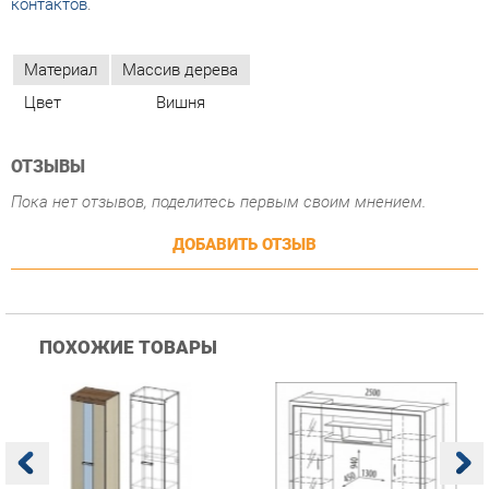
ОТЗЫВЫ
Пока нет отзывов, поделитесь первым своим мнением.
ДОБАВИТЬ ОТЗЫВ
ПОХОЖИЕ ТОВАРЫ
Гостиная Стиль
Гостиная Витра
К
Атлантида-2 Венге-дуб
Симфония 7.10
п
Белфорд
А
с
25 223 ₽
55 482 ₽
Купить
Купить