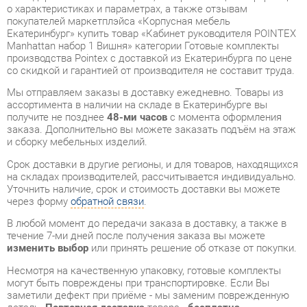
производства Pointex с доставкой из Екатеринбурга по цене
со скидкой и гарантией от производителя не составит труда.
Мы отправляем заказы в доставку ежедневно. Товары из
ассортимента в наличии на складе в Екатеринбурге вы
получите не позднее
48-ми часов
с момента оформления
заказа. Дополнительно вы можете заказать подъём на этаж
и сборку мебельных изделий.
Срок доставки в другие регионы, и для товаров, находящихся
на складах производителей, рассчитывается индивидуально.
Уточнить наличие, срок и стоимость доставки вы можете
через форму
обратной связи
.
В любой момент до передачи заказа в доставку, а также в
течение 7-ми дней после получения заказа вы можете
изменить выбор
или принять решение об отказе от покупки.
Несмотря на качественную упаковку, готовые комплекты
могут быть повреждены при транспортировке. Если Вы
заметили дефект при приёме - мы заменим поврежденную
деталь.
Повторная доставка
товара -
бесплатна
.
На всю мебель категории Готовые комплекты
распространяется
гарантия 1 год
, а на некоторые модели – 2
года с момента приобретения.