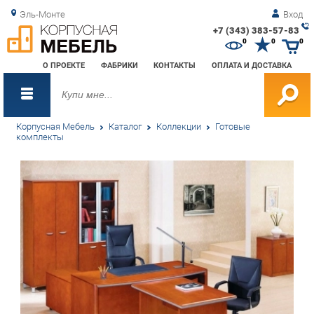
Эль-Монте
Вход
+7 (343) 383-57-83
Зак
0
0
0
обр
О ПРОЕКТЕ
ФАБРИКИ
КОНТАКТЫ
ОПЛАТА И ДОСТАВКА
зво
Корпусная Мебель
Каталог
Коллекции
Готовые
комплекты