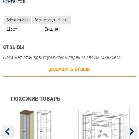
ОТЗЫВЫ
Пока нет отзывов, поделитесь первым своим мнением.
ДОБАВИТЬ ОТЗЫВ
ПОХОЖИЕ ТОВАРЫ
Гостиная Стиль
Гостиная Витра
К
Атлантида-2 Венге-дуб
Симфония 7.10
п
Белфорд
А
с
25 223 ₽
55 482 ₽
Купить
Купить