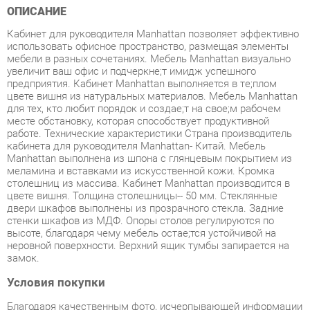
использовать офисное пространство, размещая элементы
мебели в разных сочетаниях. Мебель Manhattan визуально
увеличит ваш офис и подчеркнe;т имидж успешного
предприятия. Кабинет Manhattan выполняется в тe;плом
цвете вишня из натуральных материалов. Мебель Manhattan
для тех, кто любит порядок и создаe;т на своe;м рабочем
месте обстановку, которая способствует продуктивной
работе. Технические характеристики Страна производитель
кабинета для руководителя Manhattan- Китай. Мебель
Manhattan выполнена из шпона с глянцевым покрытием из
меламина и вставками из искусственной кожи. Кромка
столешниц из массива. Кабинет Manhattan производится в
цвете вишня. Толщина столешницы-- 50 мм. Стеклянные
двери шкафов выполнены из прозрачного стекла. Задние
стенки шкафов из МДФ. Опоры столов регулируются по
высоте, благодаря чему мебель остаe;тся устойчивой на
неровной поверхности. Верхний ящик тумбы запирается на
замок.
Условия покупки
Благодаря качественным фото, исчерпывающей информации
о характеристиках и параметрах, а также отзывам
покупателей маркетплэйса «Корпусная мебель
Екатеринбург» купить товар «Кабинет руководителя POINTEX
Manhattan набор 2 Вишня» категории Готовые комплекты