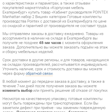
производства Pointex с доставкой из Екатеринбурга по цене
со скидкой и гарантией от производителя не составит труда.
Мы отправляем заказы в доставку ежедневно. Товары из
ассортимента в наличии на складе в Екатеринбурге вы
получите не позднее
48-ми часов
с момента оформления
заказа. Дополнительно вы можете заказать подъём на этаж
и сборку мебельных изделий.
Срок доставки в другие регионы, и для товаров, находящихся
на складах производителей, рассчитывается индивидуально.
Уточнить наличие, срок и стоимость доставки вы можете
через форму
обратной связи
.
В любой момент до передачи заказа в доставку, а также в
течение 7-ми дней после получения заказа вы можете
изменить выбор
или принять решение об отказе от покупки.
Несмотря на качественную упаковку, готовые комплекты
могут быть повреждены при транспортировке. Если Вы
заметили дефект при приёме - мы заменим поврежденную
деталь.
Повторная доставка
товара -
бесплатна
.
На всю мебель категории Готовые комплекты
распространяется
гарантия 1 год
, а на некоторые модели – 2
года с момента приобретения.