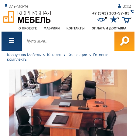
Эль-Монте
Вход
+7 (343) 383-57-83
Зак
0
0
0
обр
О ПРОЕКТЕ
ФАБРИКИ
КОНТАКТЫ
ОПЛАТА И ДОСТАВКА
зво
Корпусная Мебель
Каталог
Коллекции
Готовые
комплекты