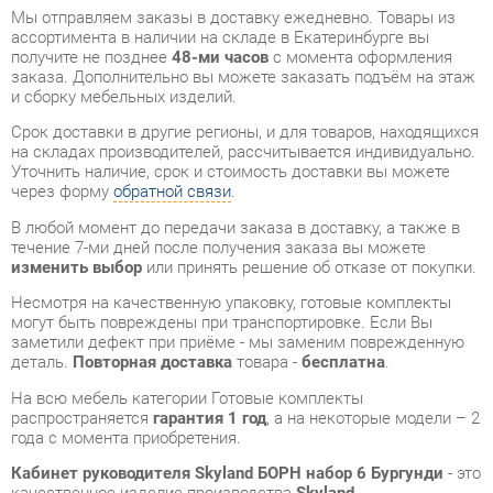
и сборку мебельных изделий.
Срок доставки в другие регионы, и для товаров, находящихся
на складах производителей, рассчитывается индивидуально.
Уточнить наличие, срок и стоимость доставки вы можете
через форму
обратной связи
.
В любой момент до передачи заказа в доставку, а также в
течение 7-ми дней после получения заказа вы можете
изменить выбор
или принять решение об отказе от покупки.
Несмотря на качественную упаковку, готовые комплекты
могут быть повреждены при транспортировке. Если Вы
заметили дефект при приёме - мы заменим поврежденную
деталь.
Повторная доставка
товара -
бесплатна
.
На всю мебель категории Готовые комплекты
распространяется
гарантия 1 год
, а на некоторые модели – 2
года с момента приобретения.
Кабинет руководителя Skyland БОРН набор 6 Бургунди
- это
качественное изделие производства
Skyland
,
соответствующее современному государственному
стандарту.
Надеемся, вы останетесь довольны вашим приобретением, и
будем рады, если вы оставите отзыв об опыте его