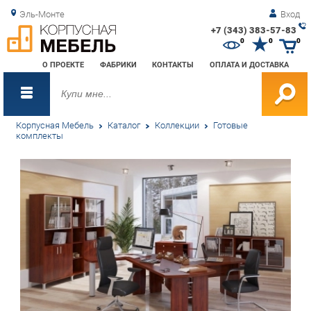
Эль-Монте
Вход
+7 (343) 383-57-83
Зак
0
0
0
обр
О ПРОЕКТЕ
ФАБРИКИ
КОНТАКТЫ
ОПЛАТА И ДОСТАВКА
зво
Корпусная Мебель
Каталог
Коллекции
Готовые
комплекты