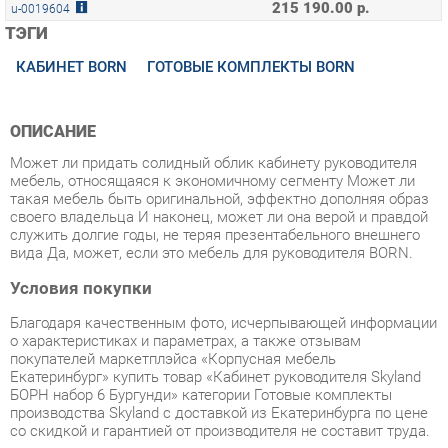
КАБИНЕТ BORN
ГОТОВЫЕ КОМПЛЕКТЫ BORN
ОПИСАНИЕ
Может ли придать солидный облик кабинету руководителя
мебель, относящаяся к экономичному сегменту Может ли
такая мебель быть оригинальной, эффектно дополняя образ
своего владельца И наконец, может ли она верой и правдой
служить долгие годы, не теряя презентабельного внешнего
вида Да, может, если это мебель для руководителя BORN.
Условия покупки
Благодаря качественным фото, исчерпывающей информации
о характеристиках и параметрах, а также отзывам
покупателей маркетплэйса «Корпусная мебель
Екатеринбург» купить товар «Кабинет руководителя Skyland
БОРН набор 6 Бургунди» категории Готовые комплекты
производства Skyland с доставкой из Екатеринбурга по цене
со скидкой и гарантией от производителя не составит труда.
Мы отправляем заказы в доставку ежедневно. Товары из
ассортимента в наличии на складе в Екатеринбурге вы
получите не позднее
48-ми часов
с момента оформления
заказа. Дополнительно вы можете заказать подъём на этаж