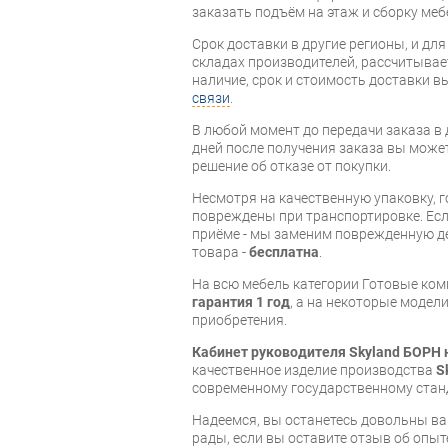
заказать подъём на этаж и сборку ме
Срок доставки в другие регионы, и дл
складах производителей, рассчитывае
наличие, срок и стоимость доставки 
связи
.
В любой момент до передачи заказа в д
дней после получения заказа вы може
решение об отказе от покупки.
Несмотря на качественную упаковку, 
повреждены при транспортировке. Есл
приёме - мы заменим поврежденную д
товара -
бесплатна
.
На всю мебель категории Готовые ко
гарантия 1 год
, а на некоторые модели
приобретения.
Кабинет руководителя Skyland БОРН 
качественное изделие производства
S
современному государственному стан
Надеемся, вы останетесь довольны ва
рады, если вы оставите отзыв об опыт