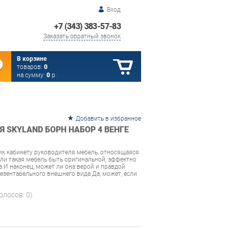
Вход
+7 (343) 383-57-83
Заказать обратный звонок
В корзине
товаров:
0
на сумму:
0
р.
Добавить в избранное
 SKYLAND БОРН НАБОР 4 ВЕНГЕ
к кабинету руководителя мебель, относящаяся
ли такая мебель быть оригинальной, эффектно
 И наконец, может ли она верой и правдой
резентабельного внешнего вида Да, может, если
голосов:
0
)