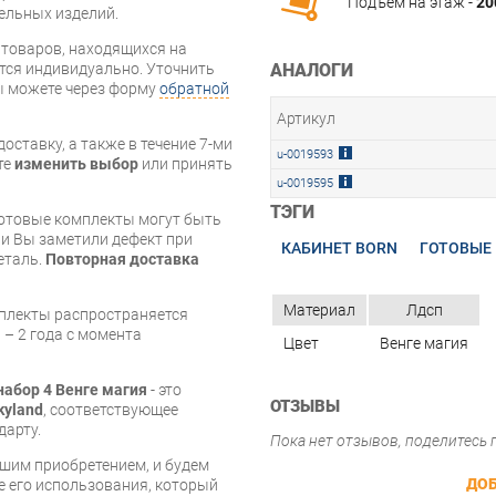
Подъём на этаж -
20
бельных изделий.
я товаров, находящихся на
АНАЛОГИ
тся индивидуально. Уточнить
вы можете через форму
обратной
Артикул
оставку, а также в течение 7-ми
u-0019593
те
изменить выбор
или принять
u-0019595
ТЭГИ
готовые комплекты могут быть
и Вы заметили дефект при
КАБИНЕТ BORN
ГОТОВЫЕ
еталь.
Повторная доставка
Материал
Лдсп
мплекты распространяется
 – 2 года с момента
Цвет
Венге магия
набор 4 Венге магия
- это
ОТЗЫВЫ
kyland
, соответствующее
дарту.
Пока нет отзывов, поделитесь
шим приобретением, и будем
ДОБ
е его использования, который