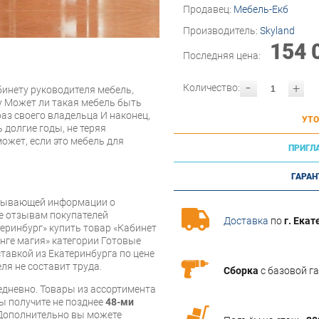
Продавец:
Мебель-Екб
Производитель:
Skyland
154 
Последняя цена:
-
+
Количество:
инету руководителя мебель,
у Может ли такая мебель быть
аз своего владельца И наконец,
УТО
 долгие годы, не теряя
ожет, если это мебель для
ПРИГЛ
ГАРАН
рпывающей информации о
же отзывам покупателей
Доставка
по
г. Екат
еринбург» купить товар «Кабинет
нге магия» категории Готовые
тавкой из Екатеринбурга по цене
ля не составит труда.
Сборка
с базовой г
дневно. Товары из ассортимента
вы получите не позднее
48-ми
Дополнительно вы можете