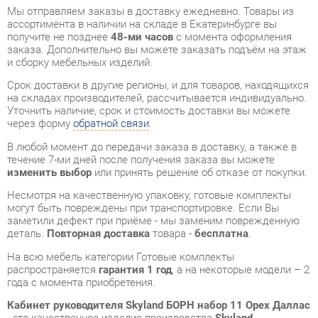
и сборку мебельных изделий.
Срок доставки в другие регионы, и для товаров, находящихся
на складах производителей, рассчитывается индивидуально.
Уточнить наличие, срок и стоимость доставки вы можете
через форму
обратной связи
.
В любой момент до передачи заказа в доставку, а также в
течение 7-ми дней после получения заказа вы можете
изменить выбор
или принять решение об отказе от покупки.
Несмотря на качественную упаковку, готовые комплекты
могут быть повреждены при транспортировке. Если Вы
заметили дефект при приёме - мы заменим поврежденную
деталь.
Повторная доставка
товара -
бесплатна
.
На всю мебель категории Готовые комплекты
распространяется
гарантия 1 год
, а на некоторые модели – 2
года с момента приобретения.
Кабинет руководителя Skyland БОРН набор 11 Орех Даллас
- это качественное изделие производства
Skyland
,
соответствующее современному государственному
стандарту.
Надеемся, вы останетесь довольны вашим приобретением, и
будем рады, если вы оставите отзыв об опыте его