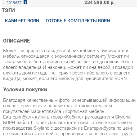
КАБИНЕТ BORN
ГОТОВЫЕ КОМПЛЕКТЫ BORN
ОПИСАНИЕ
Может ли придать солидный облик кабинету руководителя
мебель, относящаяся к экономичному сегменту Может ли
такая мебель быть оригинальной, эффектно дополняя образ
своего владельца И наконец, может ли она верой и правдой
служить долгие годы, не теряя презентабельного внешнего
вида Да, может, если это мебель для руководителя BORN.
Условия покупки
Благодаря качественным фото, исчерпывающей информации
о характеристиках и параметрах, а также отзывам
покупателей маркетплэйса «Корпусная мебель
Екатеринбург» купить товар «Кабинет руководителя Skyland
БОРН набор 11 Орех Даллас» категории Готовые комплекты
производства Skyland с доставкой из Екатеринбурга по цене
со скидкой и гарантией от производителя не составит труда.
Мы отправляем заказы в доставку ежедневно. Товары из
ассортимента в наличии на складе в Екатеринбурге вы
получите не позднее
48-ми часов
с момента оформления
заказа. Дополнительно вы можете заказать подъём на этаж