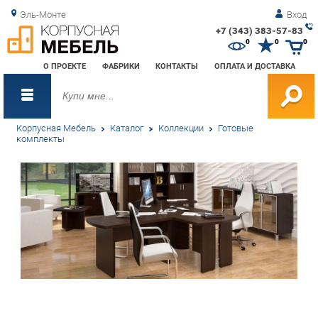
Эль-Монте
Вход
+7 (343) 383-57-83
Зак
0
0
0
обр
О ПРОЕКТЕ
ФАБРИКИ
КОНТАКТЫ
ОПЛАТА И ДОСТАВКА
зво
Корпусная Мебель
Каталог
Коллекции
Готовые
комплекты