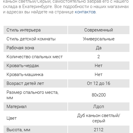
Стиль интерьера
Современный
Стиль детской комнаты
Универсальные
Рабочая зона
Да
Количество спальных мест
2
Кровать-чердак
Нет
Кровать-машинка
Нет
Возраст детей лет
От 12 до 16
Размер спального места,
80х200
мм
Материал
Лдсп
Дуб каньон светлый/
Цвет
серый
Высота, мм
2112
ОТЗЫВЫ
Пока нет отзывов, поделитесь первым своим мнением.