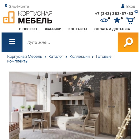
Эль-Монте
Вход
+7 (343) 383-57-83
Зак
0
0
0
обр
О ПРОЕКТЕ
ФАБРИКИ
КОНТАКТЫ
ОПЛАТА И ДОСТАВКА
зво
Корпусная Мебель
Каталог
Коллекции
Готовые
комплекты