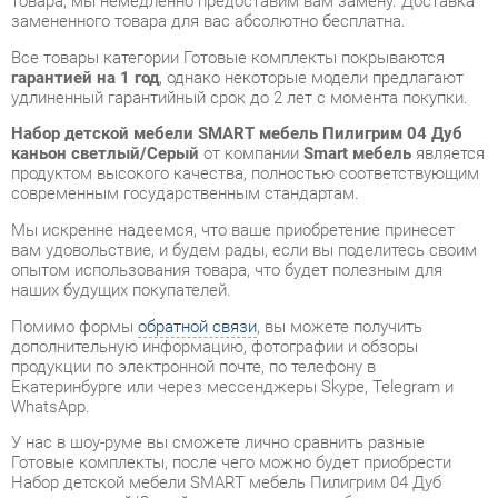
удлиненный гарантийный срок до 2 лет с момента покупки.
Набор детской мебели SMART мебель Пилигрим 04 Дуб
каньон светлый/Серый
от компании
Smart мебель
является
продуктом высокого качества, полностью соответствующим
современным государственным стандартам.
Мы искренне надеемся, что ваше приобретение принесет
вам удовольствие, и будем рады, если вы поделитесь своим
опытом использования товара, что будет полезным для
наших будущих покупателей.
Помимо формы
обратной связи
, вы можете получить
дополнительную информацию, фотографии и обзоры
продукции по электронной почте, по телефону в
Екатеринбурге или через мессенджеры Skype, Telegram и
WhatsApp.
У нас в шоу-руме вы сможете лично сравнить разные
Готовые комплекты, после чего можно будет приобрести
Набор детской мебели SMART мебель Пилигрим 04 Дуб
каньон светлый/Серый, самостоятельно забрав его с нашего
склада в Екатеринбурге. Все подробности о наших магазинах
и адресах вы найдете на странице
контактов
.