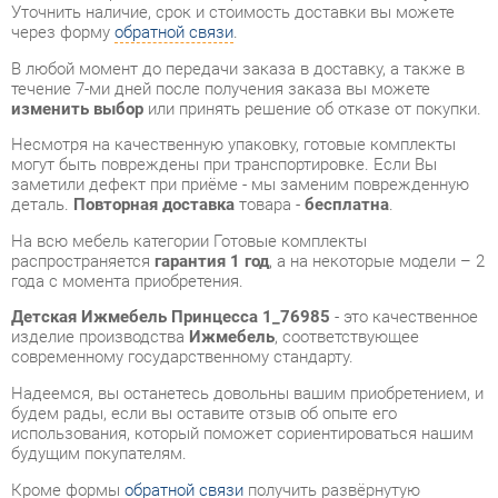
течение 7-ми дней после получения заказа вы можете
изменить выбор
или принять решение об отказе от покупки.
Несмотря на качественную упаковку, готовые комплекты
могут быть повреждены при транспортировке. Если Вы
заметили дефект при приёме - мы заменим поврежденную
деталь.
Повторная доставка
товара -
бесплатна
.
На всю мебель категории Готовые комплекты
распространяется
гарантия 1 год
, а на некоторые модели – 2
года с момента приобретения.
Детская Ижмебель Принцесса 1_76985
- это качественное
изделие производства
Ижмебель
, соответствующее
современному государственному стандарту.
Надеемся, вы останетесь довольны вашим приобретением, и
будем рады, если вы оставите отзыв об опыте его
использования, который поможет сориентироваться нашим
будущим покупателям.
Кроме формы
обратной связи
получить развёрнутую
консультацию, фото и видеообзор продукции вы можете по
e-mail, телефону в Екатеринбурге и через мессенджеры
Telegram и WhatsApp.
Готовые комплекты также можно сравнить между собой в