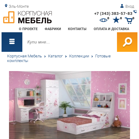
Эль-Монте
Вход
+7 (343) 383-57-83
Зак
0
0
0
обр
О ПРОЕКТЕ
ФАБРИКИ
КОНТАКТЫ
ОПЛАТА И ДОСТАВКА
зво
Корпусная Мебель
Каталог
Коллекции
Готовые
комплекты