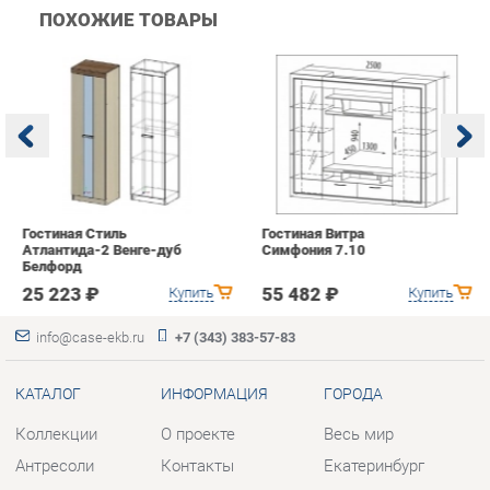
Гостиная Стиль
Гостиная Витра
К
Атлантида-2 Венге-дуб
Симфония 7.10
п
Белфорд
А
с
25 223 ₽
55 482 ₽
Купить
Купить
info@case-ekb.ru
+7 (343) 383-57-83
КАТАЛОГ
ИНФОРМАЦИЯ
ГОРОДА
Коллекции
О проекте
Весь мир
Антресоли
Контакты
Екатеринбург
Комоды
Дизайн
Стеллажи
Доставка и Оплата
Полки
Скидки и Акции
Тумбы
Политика
Шкафы
Гарантия