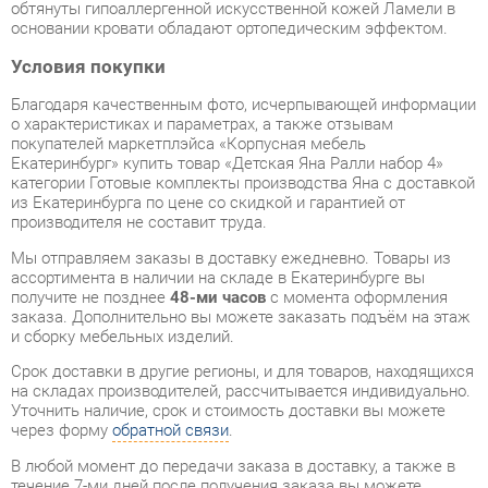
Благодаря качественным фото, исчерпывающей информации
о характеристиках и параметрах, а также отзывам
покупателей маркетплэйса «Корпусная мебель
Екатеринбург» купить товар «Детская Яна Ралли набор 4»
категории Готовые комплекты производства Яна с доставкой
из Екатеринбурга по цене со скидкой и гарантией от
производителя не составит труда.
Мы отправляем заказы в доставку ежедневно. Товары из
ассортимента в наличии на складе в Екатеринбурге вы
получите не позднее
48-ми часов
с момента оформления
заказа. Дополнительно вы можете заказать подъём на этаж
и сборку мебельных изделий.
Срок доставки в другие регионы, и для товаров, находящихся
на складах производителей, рассчитывается индивидуально.
Уточнить наличие, срок и стоимость доставки вы можете
через форму
обратной связи
.
В любой момент до передачи заказа в доставку, а также в
течение 7-ми дней после получения заказа вы можете
изменить выбор
или принять решение об отказе от покупки.
Несмотря на качественную упаковку, готовые комплекты
могут быть повреждены при транспортировке. Если Вы
заметили дефект при приёме - мы заменим поврежденную