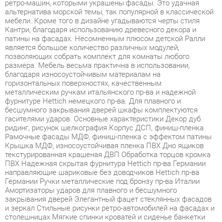
Кантри, благодаря использованию древесного декора и
патины на фасадах. Несомненным плюсом детской Ралли
является большое количество различных модулей,
позволяющих собрать комплект для комнаты любого
размера. Мебель весьма практична в использовании,
благодаря износоустойчивым материалам на
горизонтальных поверхностях, качественным
металлическим ручкам итальянского пр-ва и надежной
фурнитуре Hettich немецкого пр-ва. Для плавного и
бесшумного закрывания дверей шкафы комплектуются
гасителями ударов. Основные характеристики Декор дуб
ридинг, рисунок шелкография Корпус ДСП, финиш-пленка
Рамочные фасады МДФ, финиш-пленка с эффектом патины
Крышка МДФ, износоустойчивая пленка ПВХ Дно ящиков
текстурированная крашеная ДВП Обработка торцов кромка
ПВХ Надежная скрытая фурнитура Hettich пр-ва Германии
направляющие шариковые без доводчиков Hettich пр-ва
Германии Ручки металлические под бронзу пр-ва Италии
Амортизаторы ударов для плавного и бесшумного
закрывания дверей Элегантный фацет стеклянных фасадов
и зеркал Стильные рисунки ретро-автомобилей на фасадах и
столешницах Мягкие спинки кроватей и сиденье банкетки
обтянуты гипоаллергенной искусственной кожей Ламели в
основании кровати обладают ортопедическим эффектом.
Условия покупки