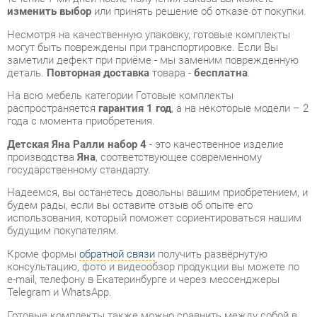
деталь.
Повторная доставка
товара -
бесплатна
.
На всю мебель категории Готовые комплекты
распространяется
гарантия 1 год
, а на некоторые модели – 2
года с момента приобретения.
Детская Яна Ралли набор 4
- это качественное изделие
производства
Яна
, соответствующее современному
государственному стандарту.
Надеемся, вы останетесь довольны вашим приобретением, и
будем рады, если вы оставите отзыв об опыте его
использования, который поможет сориентироваться нашим
будущим покупателям.
Кроме формы
обратной связи
получить развёрнутую
консультацию, фото и видеообзор продукции вы можете по
e-mail, телефону в Екатеринбурге и через мессенджеры
Telegram и WhatsApp.
Готовые комплекты также можно сравнить между собой в
нашем шоу-руме и купить Детская Яна Ралли набор 4,
самостоятельно забрав его с нашего центрального склада в
г. Екатеринбург. Полный список адресов и магазинов
смотрите на странице
контактов
.