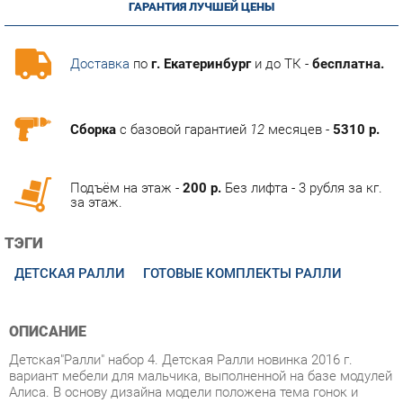
Доставка
по
г. Екатеринбург
и до ТК -
бесплатна.
Сборка
с базовой гарантией
12
месяцев -
5310 р.
Подъём на этаж -
200 р.
Без лифта - 3 рубля за кг.
за этаж.
ТЭГИ
ДЕТСКАЯ РАЛЛИ
ГОТОВЫЕ КОМПЛЕКТЫ РАЛЛИ
ОПИСАНИЕ
Детская"Ралли" набор 4. Детская Ралли новинка 2016 г.
вариант мебели для мальчика, выполненной на базе модулей
Алиса. В основу дизайна модели положена тема гонок и
ретро-машин, которыми украшены фасады. Это удачная
альтернатива морской темы, так популярной в классической
мебели. Кроме того в дизайне угадываются черты стиля