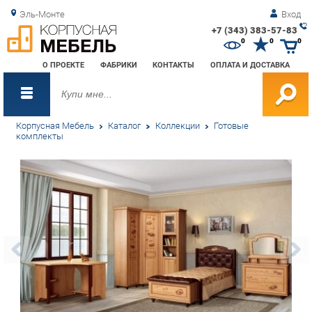
Эль-Монте
Вход
+7 (343) 383-57-83
Зак
0
0
0
обр
О ПРОЕКТЕ
ФАБРИКИ
КОНТАКТЫ
ОПЛАТА И ДОСТАВКА
зво
Корпусная Мебель
Каталог
Коллекции
Готовые
комплекты