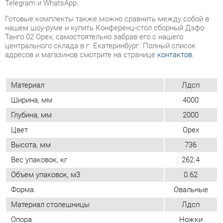
Материал
Лдсп
Ширина, мм
4000
Глубина, мм
2000
Цвет
Орех
Высота, мм
736
Вес упаковок, кг
262.4
Объем упаковок, м3
0.62
Форма
Овальные
Материал столешницы
Лдсп
Опора
Ножки
Для двоих (бэнч стол)
Нет
Размер
Большой
Надстройка
Нет
Конструкция
Прямой