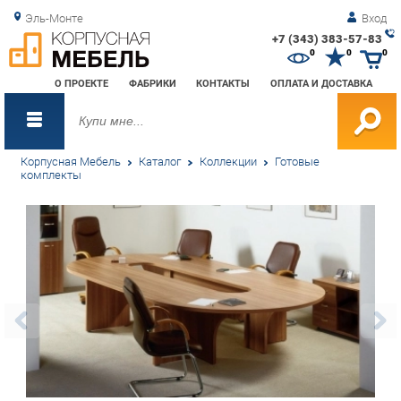
Эль-Монте
Вход
+7 (343) 383-57-83
Зак
0
0
0
обр
О ПРОЕКТЕ
ФАБРИКИ
КОНТАКТЫ
ОПЛАТА И ДОСТАВКА
зво
Корпусная Мебель
Каталог
Коллекции
Готовые
комплекты