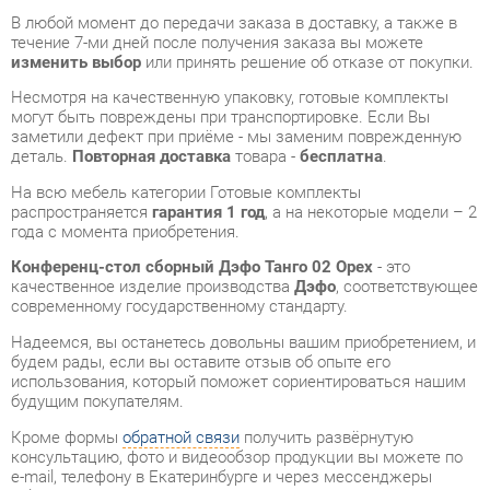
могут быть повреждены при транспортировке. Если Вы
заметили дефект при приёме - мы заменим поврежденную
деталь.
Повторная доставка
товара -
бесплатна
.
На всю мебель категории Готовые комплекты
распространяется
гарантия 1 год
, а на некоторые модели – 2
года с момента приобретения.
Конференц-стол сборный Дэфо Танго 02 Орех
- это
качественное изделие производства
Дэфо
, соответствующее
современному государственному стандарту.
Надеемся, вы останетесь довольны вашим приобретением, и
будем рады, если вы оставите отзыв об опыте его
использования, который поможет сориентироваться нашим
будущим покупателям.
Кроме формы
обратной связи
получить развёрнутую
консультацию, фото и видеообзор продукции вы можете по
e-mail, телефону в Екатеринбурге и через мессенджеры
Telegram и WhatsApp.
Готовые комплекты также можно сравнить между собой в
нашем шоу-руме и купить Конференц-стол сборный Дэфо
Танго 02 Орех, самостоятельно забрав его с нашего
центрального склада в г. Екатеринбург. Полный список
адресов и магазинов смотрите на странице
контактов
.