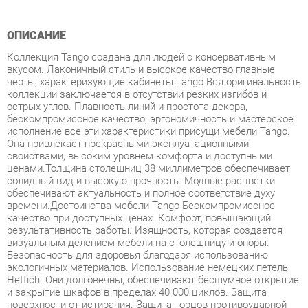
Коллекция Tango создана для людей с консервативным
вкусом. Лаконичный стиль и высокое качество главные
черты, характеризующие кабинеты Tango.Вся оригинальность
коллекции заключается в отсутствии резких изгибов и
острых углов. Плавность линий и простота декора,
бескомпромиссное качество, эргономичность и мастерское
исполнение все эти характеристики присущи мебели Tango.
Она привлекает прекрасными эксплуатационными
свойствами, высоким уровнем комфорта и доступными
ценами.Толщина столешниц 38 миллиметров обеспечивает
солидный вид и высокую прочность. Модные расцветки
обеспечивают актуальность и полное соответствие духу
времени.Достоинства мебели Tango Бескомпромиссное
качество при доступных ценах. Комфорт, повышающий
результативность работы. Изящность, которая создается
визуальным делением мебели на столешницу и опоры.
Безопасность для здоровья благодаря использованию
экологичных материалов. Использование немецких петель
Hettich. Они долговечны, обеспечивают бесшумное открытие
и закрытие шкафов в пределах 40 000 циклов. Защита
поверхности от истирания. Защита торцов противоударной
кромкой. Это повышает безопасность и продлевает срок
службы мебели Танго. Устойчивость к воздействию влаги и
моющих средств. Неподверженность световому
воздействию, благодаря чему мебель не выцветает.