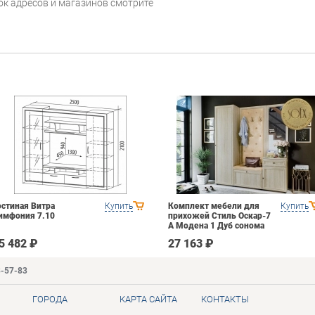
сок адресов и магазинов смотрите
остиная Витра
Купить
Комплект мебели для
Купить
имфония 7.10
прихожей Стиль Оскар-7
А Модена 1 Дуб сонома
светлый Крем
5 482 ₽
27 163 ₽
3-57-83
ГОРОДА
КАРТА САЙТА
КОНТАКТЫ