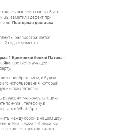
готовые комплекты могут быть
и Вы заметили дефект при
еталь.
Повторная доставка
мплекты распространяется
 – 2 года с момента
арма 1 Кремовый белый Патина
-
ва
Яна
, соответствующее
дарту.
шим приобретением, и будем
е его использования, который
дущим покупателям.
ь развёрнутую консультацию,
е по e-mail, телефону в
legram и WhatsApp.
нить между собой в нашем шоу-
пальни Яна Парма 1 Кремовый
 его с нашего центрального