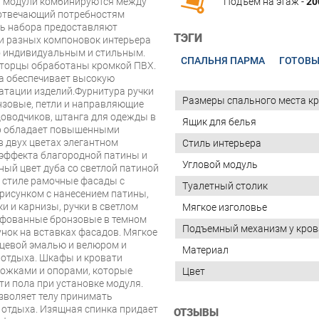
а модули комбинируются между
Подъём на этаж -
20
 отвечающий потребностям
ть набора предоставляют
ТЭГИ
и разных компоновок интерьера
го индивидуальным и стильным.
СПАЛЬНЯ ПАРМА
ГОТОВЫ
 торцы обработаны кромкой ПВХ.
а обеспечивает высокую
атации изделий.Фурнитура ручки
Размеры спального места кр
зовые, петли и направляющие
оводчиков, штанга для одежды в
Ящик для белья
ор обладает повышенными
в двух цветах элегантном
Стиль интерьера
 эффекта благородной патины и
Угловой модуль
ый цвет дуба со светлой патиной
м стиле рамочные фасады с
Туалетный столик
рисунком с нанесением патины,
 и карнизы, ручки в светлом
Мягкое изголовье
лифованные бронзовые в темном
Подъемный механизм у кров
нок на вставках фасадов. Мягкое
нцевой эмалью и велюром и
Материал
 отдыха. Шкафы и кровати
ожками и опорами, которые
Цвет
и пола при установке модуля.
зволяет телу принимать
 отдыха. Изящная спинка придает
ОТЗЫВЫ