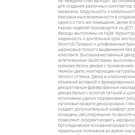
на передний план выходит эргономик
для создания различных комплектов,
заказчика. Модульность и мобильнос
безграничные возможности в создани
одного и того же помещения, делая е
Каркас изделий производится из ДСП,
Фасады выполнены из МДФ. Фурнитур
надежность и длительный срок эксплу
Золотой Прованс и шлифованные брон
шариковые полного выдвижения без д
комплекте. Высококачественный дек
эстетическими свойствами, выполнен 
кремово-белом декоре с применением
темном цвете, имитирующем натуральн
теплого оттенка. Декор в классическо
объемной вставкой и фрезерованным 
декоративные фрезерованные накладки
декоре белые с золотой патиной и ш
исполнении удачно подчеркивают рису
изголовье кровати декорировано гля
создает дополнительный комфорт для
оснащены регулируемыми по высоте н
позволяют скорректировать неровност
Ортопедическое основание кровати по
правильное положение во время сна и