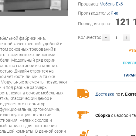
Продавец:
Мебель-Екб
Производитель:
Яна
121 
Последняя цена:
-
+
Количество:
ебельной фабрики Яна,
нной качественной, удобной и
етом основных требований к
УТО
ть в комплексе с широкими
ели. Модельный ряд серии
ПРИГЛ
анство гостиной и спальни с
стью. Дизайн строится на
ГАРАН
кой четкости линий, а также
й. Модульные элементы позволяют
и и под разные размеры
ость лежат в основе мебельных
Доставка
по
г. Екат
тка, классический декор и
о делает этот гарнитур
офункциональна, эргономична,
се эксплуатации покрытие
Сборка
с базовой г
стирания, мелких сколов и
чный вариант для построения
ольшой комнаты. В данной серии