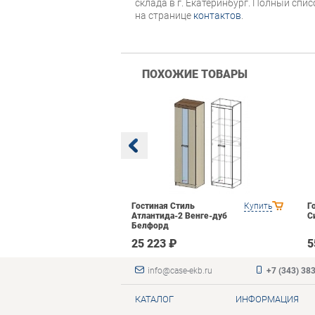
склада в г. Екатеринбург. Полный спи
на странице
контактов
.
ПОХОЖИЕ ТОВАРЫ
 Domani
Купить
Гостиная Стиль
Купить
Г
рех Донской
Атлантида-2 Венге-дуб
С
Белфорд
₽
25 223 ₽
5
info@case-ekb.ru
+7 (343) 38
КАТАЛОГ
ИНФОРМАЦИЯ