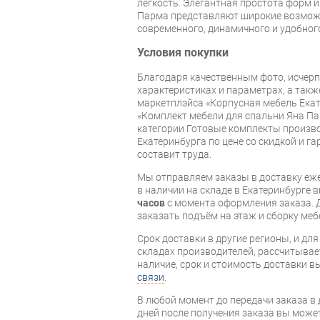
легкость. Элегантная простота форм 
Парма представляют широкие возмож
современного, динамичного и удобног
Условия покупки
Благодаря качественным фото, исче
характеристиках и параметрах, а так
маркетплэйса «Корпусная мебель Екат
«Комплект мебели для спальни Яна П
категории Готовые комплекты произво
Екатеринбурга по цене со скидкой и г
составит труда.
Мы отправляем заказы в доставку еже
в наличии на складе в Екатеринбурге 
часов
с момента оформления заказа. 
заказать подъём на этаж и сборку ме
Срок доставки в другие регионы, и дл
складах производителей, рассчитывае
наличие, срок и стоимость доставки 
связи
.
В любой момент до передачи заказа в д
дней после получения заказа вы може