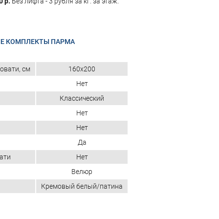
0 р.
Без лифта - 3 рубля за кг. за этаж.
Е КОМПЛЕКТЫ ПАРМА
овати, см
160x200
Нет
Классический
Нет
Нет
Да
ати
Нет
Велюр
Кремовый белый/патина