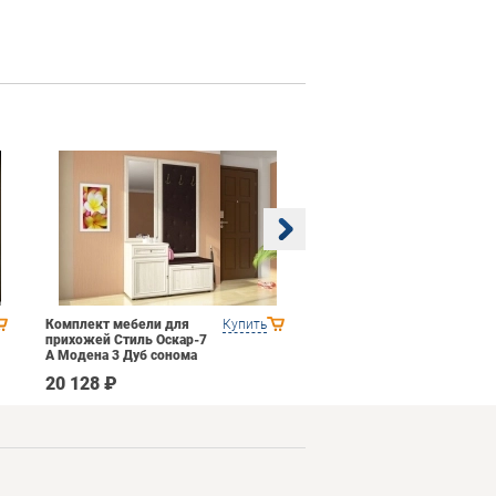
Комплект мебели для
Купить
Гостиная 7 Domani
прихожей Стиль Оскар-7
Ливорно Дуб Сонома
А Модена 3 Дуб сонома
светлый Крем
20 128 ₽
46 390 ₽