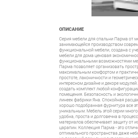
ОПИСАНИЕ
Серия мебели для спальни Парма от м
занимающейся производством совреме
функциональной мебели, создана с уч
мебели для дома ценовая экономичнос
функциональными возможностями меб
Парма позволяет организовать простр
максимальным комфортом и практично
простоте, лаконичности и геометричес
интересном дизайне и декоре модуле
создать комплект любой конфигураци
помещения. Безопасность и экологичн
линеек фабрики Яна. Спокойная расцве
хорошо подобранная фурнитура все эт
уникальным. Мебель этой серии мног
удобна, проста и долговечна в процес
материалов обеспечивает защиту от и
царапин. Коллекция Парма - это отли
оптимального пространства даже неб