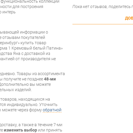
и функциональность коллекции
Пока нет отзывов, поделитесь
ности для построения
о интерь
ДОБ
рпывающей информации о
же отзывам покупателей
еринбург» купить товар
арма 1 Кремовый белый Патина»
дства Яна с доставкой из
арантией от производителя не
дневно. Товары из ассортимента
вы получите не позднее
48-ми
Дополнительно вы можете
бельных изделий.
я товаров, находящихся на
тся индивидуально. Уточнить
вы можете через форму
обратной
оставку, а также в течение 7-ми
те
изменить выбор
или принять