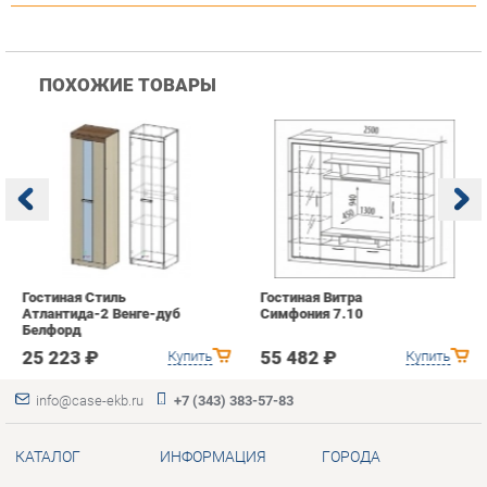
Гостиная Стиль
Гостиная Витра
К
Атлантида-2 Венге-дуб
Симфония 7.10
п
Белфорд
А
с
25 223 ₽
55 482 ₽
Купить
Купить
info@case-ekb.ru
+7 (343) 383-57-83
КАТАЛОГ
ИНФОРМАЦИЯ
ГОРОДА
Коллекции
О проекте
Весь мир
Антресоли
Контакты
Екатеринбург
Комоды
Дизайн
Стеллажи
Доставка и Оплата
Полки
Скидки и Акции