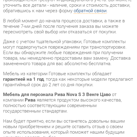
течение 7-ми дней после получения заказа вы можете
пересмотреть свой выбор или отказаться от покупки.
Даже с учетом тщательной упаковки, Готовые комплекты
могут подвергнуться повреждениям при транспортировке.
Если вы обнаружите любые повреждения при получении
товара, мы немедленно предоставим вам замену. Доставка
замененного товара для вас абсолютно бесплатна.
Мебель из категории Готовые комплекты обладает
гарантией на 1 год
, тогда как некоторые модели предлагают
гарантийный срок до 2 лет со дня покупки.
Мебель для персонала Рива Nova S 3 Венге Цаво
от
компании
Рива
является продуктом высокого качества,
полностью соответствующим современным
государственным стандартам.
Нам будет приятно, если вы останетесь довольны вашим
новым приобретением и решите оставить отзыв о своем
опыте использования, который поможет нашим будущим
клиентам сделать выбор.
Помимо формы
обратной связи
, вы можете получить
дополнительную информацию, фотографии и обзоры
продукции по электронной почте, по телефону в
Екатеринбурге или через мессенджеры Skype, Telegram и