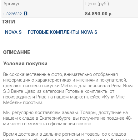
ТЭГИ
NOVA S
ГОТОВЫЕ КОМПЛЕКТЫ NOVA S
ОПИСАНИЕ
Условия покупки
Высококачественные фото, внимательно отобранная
информация о характеристиках и мнениями покупателей,
сделают процесс покупки Мебель для персонала Рива Nova
S 3 Венге Цаво из категории Готовые комплекты от
производителя Рива на нашем маркетплейсе «Купи Мне
Мебель» простым.
Мы регулярно доставляем заказы. Товары, доступные на
нашем складе в Екатеринбурге, вы получите не позднее 48-
ми часов с момента оформления заказа.
Время доставки в дальние регионы и товары со складов
производителей требуют индивидуального учета. Вы можете
уточнить все детали - наличие, сроки и стоимость доставки,
обратившись к нам через форму
обратной связи
.
В любой момент до начала процесса доставки, а также в