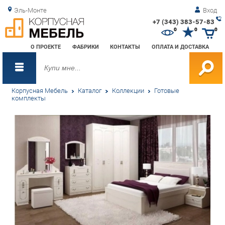
Эль-Монте
Вход
+7 (343) 383-57-83
Зак
0
0
0
обр
О ПРОЕКТЕ
ФАБРИКИ
КОНТАКТЫ
ОПЛАТА И ДОСТАВКА
зво
Корпусная Мебель
Каталог
Коллекции
Готовые
комплекты