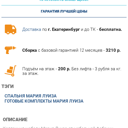
ГАРАНТИЯ ЛУЧШЕЙ ЦЕНЫ
Доставка
по
г. Екатеринбург
и до ТК -
бесплатна.
Сборка
с базовой гарантией
12
месяцев -
3210 р.
Подъём на этаж -
200 р.
Без лифта - 3 рубля за кг.
за этаж.
ТЭГИ
СПАЛЬНЯ МАРИЯ ЛУИЗА
ГОТОВЫЕ КОМПЛЕКТЫ МАРИЯ ЛУИЗА
ОПИСАНИЕ
Коллекция мебели Мария Луиза от мебельной фабрики
Ивару представлена в традиционном дизайне с изящным
декором модулей. Широкий модельный ряд позволяет
организовать пространство с максимальным комфортом и