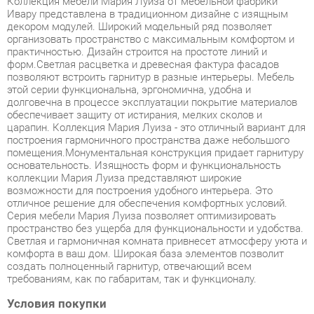
практичностью. Дизайн строится на простоте линий и
форм.Светлая расцветка и древесная фактура фасадов
позволяют встроить гарнитур в разные интерьеры. Мебель
этой серии функциональна, эргономична, удобна и
долговечна в процессе эксплуатации покрытие материалов
обеспечивает защиту от истирания, мелких сколов и
царапин. Коллекция Мария Луиза - это отличный вариант для
построения гармоничного пространства даже небольшого
помещения.Монументальная конструкция придает гарнитуру
основательность. Изящность форм и функциональность
коллекции Мария Луиза представляют широкие
возможности для построения удобного интерьера. Это
отличное решение для обеспечения комфортных условий.
Серия мебели Мария Луиза позволяет оптимизировать
пространство без ущерба для функциональности и удобства.
Светлая и гармоничная комната привнесет атмосферу уюта и
комфорта в ваш дом. Широкая база элементов позволит
создать полноценный гарнитур, отвечающий всем
требованиям, как по габаритам, так и функционалу.
Условия покупки
Благодаря качественным фото, исчерпывающей информации
о характеристиках и параметрах, а также отзывам
покупателей маркетплэйса «Корпусная мебель
Екатеринбург» купить товар «Комплект мебели для спальни