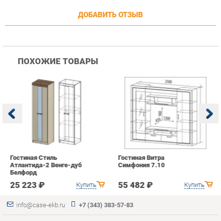
Гостиная Стиль
Гостиная Витра
К
Атлантида-2 Венге-дуб
Симфония 7.10
п
Белфорд
А
с
25 223 ₽
55 482 ₽
Купить
Купить
info@case-ekb.ru
+7 (343) 383-57-83
КАТАЛОГ
ИНФОРМАЦИЯ
ГОРОДА
Коллекции
О проекте
Весь мир
Антресоли
Контакты
Екатеринбург
Комоды
Дизайн
Стеллажи
Доставка и Оплата