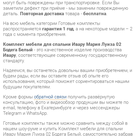
распространяется
гарантия 1 год
, а на некоторые модели – 2
года с момента приобретения.
Комплект мебели для спальни Ивару Мария Луиза 02
Бодега Белый
- это качественное изделие производства
Ивару
, соответствующее современному государственному
стандарту.
Надеемся, вы останетесь довольны вашим приобретением, и
будем рады, если вы оставите отзыв об опыте его
использования, который поможет сориентироваться нашим
будущим покупателям.
Кроме формы
обратной связи
получить развёрнутую
консультацию, фото и видеообзор продукции вы можете по
e-mail, телефону в Екатеринбурге и через мессенджеры
Telegram и WhatsApp.
Готовые комплекты также можно сравнить между собой в
нашем шоу-руме и купить Комплект мебели для спальни
Ивару Мария Луиза 02 Бодега Белый, самостоятельно забрав
его с нашего центрального склада в г. Екатеринбург. Полный
список адресов и магазинов смотрите на странице
контактов
.
Ящик для белья
Да