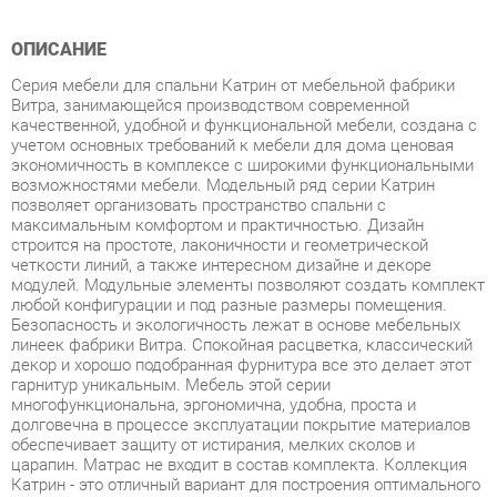
Серия мебели для спальни Катрин от мебельной фабрики
Витра, занимающейся производством современной
качественной, удобной и функциональной мебели, создана с
учетом основных требований к мебели для дома ценовая
экономичность в комплексе с широкими функциональными
возможностями мебели. Модельный ряд серии Катрин
позволяет организовать пространство спальни с
максимальным комфортом и практичностью. Дизайн
строится на простоте, лаконичности и геометрической
четкости линий, а также интересном дизайне и декоре
модулей. Модульные элементы позволяют создать комплект
любой конфигурации и под разные размеры помещения.
Безопасность и экологичность лежат в основе мебельных
линеек фабрики Витра. Спокойная расцветка, классический
декор и хорошо подобранная фурнитура все это делает этот
гарнитур уникальным. Мебель этой серии
многофункциональна, эргономична, удобна, проста и
долговечна в процессе эксплуатации покрытие материалов
обеспечивает защиту от истирания, мелких сколов и
царапин. Матрас не входит в состав комплекта. Коллекция
Катрин - это отличный вариант для построения оптимального
пространства даже небольшой комнаты. В данной серии на
передний план выходит эргономика модули комбинируются
между для создания различных комплектов, отвечающий
потребностям заказчика. Модульность и мобильность