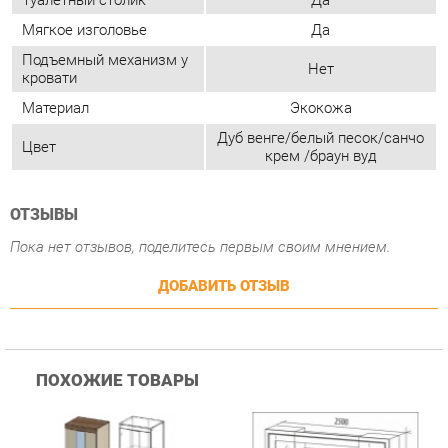
крем /браун вуд
ОТЗЫВЫ
Пока нет отзывов, поделитесь первым своим мнением.
ДОБАВИТЬ ОТЗЫВ
ПОХОЖИЕ ТОВАРЫ
Гостиная Стиль
Гостиная Витра
К
Атлантида-2 Венге-дуб
Симфония 7.10
п
Белфорд
А