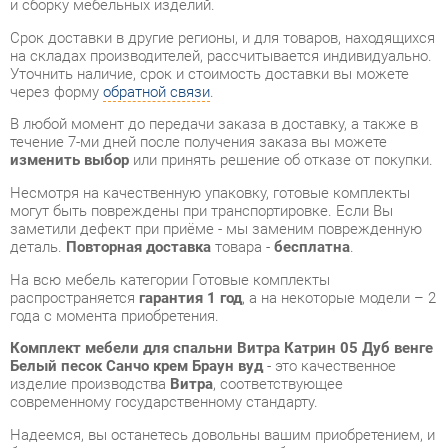
В любой момент до передачи заказа в доставку, а также в
течение 7-ми дней после получения заказа вы можете
изменить выбор
или принять решение об отказе от покупки.
Несмотря на качественную упаковку, готовые комплекты
могут быть повреждены при транспортировке. Если Вы
заметили дефект при приёме - мы заменим поврежденную
деталь.
Повторная доставка
товара -
бесплатна
.
На всю мебель категории Готовые комплекты
распространяется
гарантия 1 год
, а на некоторые модели – 2
года с момента приобретения.
Комплект мебели для спальни Витра Катрин 05 Дуб венге
Белый песок Санчо крем Браун вуд
- это качественное
изделие производства
Витра
, соответствующее
современному государственному стандарту.
Надеемся, вы останетесь довольны вашим приобретением, и
будем рады, если вы оставите отзыв об опыте его
использования, который поможет сориентироваться нашим
будущим покупателям.
Кроме формы
обратной связи
получить развёрнутую
консультацию, фото и видеообзор продукции вы можете по
e-mail, телефону в Екатеринбурге и через мессенджеры
Telegram и WhatsApp.