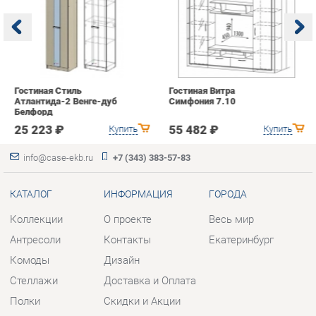
с
25 223 ₽
55 482 ₽
Купить
Купить
info@case-ekb.ru
+7 (343) 383-57-83
КАТАЛОГ
ИНФОРМАЦИЯ
ГОРОДА
Коллекции
О проекте
Весь мир
Антресоли
Контакты
Екатеринбург
Комоды
Дизайн
Стеллажи
Доставка и Оплата
Полки
Скидки и Акции
Тумбы
Политика
Шкафы
Гарантия
Комплектующие
Помощь
КОНТАКТЫ
Шоурум и склад самовывоза
Адрес: г. Березовский, ул.