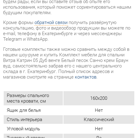
Готовые комплекты также можно сравнить между собой в
нашем шоу-руме и купить Комплект мебели для спальни
Витра Катрин 05 Дуб венге Белый песок Санчо крем Браун
вуд, самостоятельно забрав его с нашего центрального
склада в г. Екатеринбург. Полный список адресов и
магазинов смотрите на странице
контактов
.
Размеры спального
160x200
места кровати, см
Ящик для белья
Нет
Стиль интерьера
Классический
Угловой модуль
Нет
Туалетный столик
Да
Мягкое изголовье
Да
Подъемный механизм у
Нет
кровати
Материал
Экокожа
Дуб венге/белый песок/санчо
Цвет