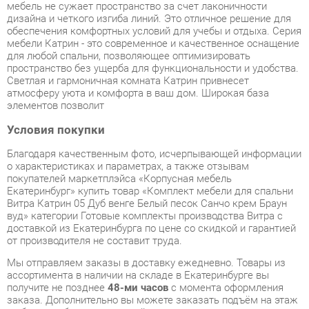
пространство без ущерба для функциональности и удобства.
Светлая и гармоничная комната Катрин привнесет
атмосферу уюта и комфорта в ваш дом. Широкая база
элементов позволит
Условия покупки
Благодаря качественным фото, исчерпывающей информации
о характеристиках и параметрах, а также отзывам
покупателей маркетплэйса «Корпусная мебель
Екатеринбург» купить товар «Комплект мебели для спальни
Витра Катрин 05 Дуб венге Белый песок Санчо крем Браун
вуд» категории Готовые комплекты производства Витра с
доставкой из Екатеринбурга по цене со скидкой и гарантией
от производителя не составит труда.
Мы отправляем заказы в доставку ежедневно. Товары из
ассортимента в наличии на складе в Екатеринбурге вы
получите не позднее
48-ми часов
с момента оформления
заказа. Дополнительно вы можете заказать подъём на этаж
и сборку мебельных изделий.
Срок доставки в другие регионы, и для товаров, находящихся
на складах производителей, рассчитывается индивидуально.
Уточнить наличие, срок и стоимость доставки вы можете
через форму
обратной связи
.