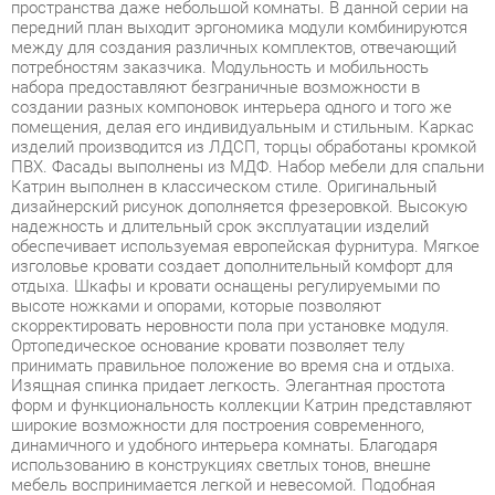
набора предоставляют безграничные возможности в
создании разных компоновок интерьера одного и того же
помещения, делая его индивидуальным и стильным. Каркас
изделий производится из ЛДСП, торцы обработаны кромкой
ПВХ. Фасады выполнены из МДФ. Набор мебели для спальни
Катрин выполнен в классическом стиле. Оригинальный
дизайнерский рисунок дополняется фрезеровкой. Высокую
надежность и длительный срок эксплуатации изделий
обеспечивает используемая европейская фурнитура. Мягкое
изголовье кровати создает дополнительный комфорт для
отдыха. Шкафы и кровати оснащены регулируемыми по
высоте ножками и опорами, которые позволяют
скорректировать неровности пола при установке модуля.
Ортопедическое основание кровати позволяет телу
принимать правильное положение во время сна и отдыха.
Изящная спинка придает легкость. Элегантная простота
форм и функциональность коллекции Катрин представляют
широкие возможности для построения современного,
динамичного и удобного интерьера комнаты. Благодаря
использованию в конструкциях светлых тонов, внешне
мебель воспринимается легкой и невесомой. Подобная
мебель не сужает пространство за счет лаконичности
дизайна и четкого изгиба линий. Это отличное решение для
обеспечения комфортных условий для учебы и отдыха. Серия
мебели Катрин - это современное и качественное оснащение
для любой спальни, позволяющее оптимизировать