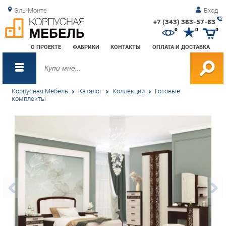
Эль-Монте
Вход
+7 (343) 383-57-83
Зак
0
0
0
обр
О ПРОЕКТЕ
ФАБРИКИ
КОНТАКТЫ
ОПЛАТА И ДОСТАВКА
зво
Корпусная Мебель
Каталог
Коллекции
Готовые
комплекты