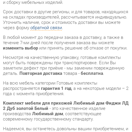
Уточнить наличие, срок и стоимость доставки вы можете
через форму
обратной связи
.
В любой момент до передачи заказа в доставку, а также в
течение 7-ми дней после получения заказа вы можете
изменить выбор
или принять решение об отказе от покупки.
Несмотря на качественную упаковку, готовые комплекты
могут быть повреждены при транспортировке. Если Вы
заметили дефект при приёме - мы заменим поврежденную
деталь.
Повторная доставка
товара -
бесплатна
.
На всю мебель категории Готовые комплекты
распространяется
гарантия 1 год
, а на некоторые модели – 2
года с момента приобретения.
Комплект мебели для прихожей Любимый дом Фиджи ЛД
2 Дуб золотой Белый
- это качественное изделие
производства
Любимый дом
, соответствующее
современному государственному стандарту.
Надеемся, вы останетесь довольны вашим приобретением, и
будем рады, если вы оставите отзыв об опыте его
использования, который поможет сориентироваться нашим
будущим покупателям.
Кроме формы
обратной связи
получить развёрнутую
консультацию, фото и видеообзор продукции вы можете по