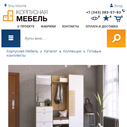
Эль-Монте
Вход
+7 (343) 383-57-83
Зак
0
0
0
обр
О ПРОЕКТЕ
ФАБРИКИ
КОНТАКТЫ
ОПЛАТА И ДОСТАВКА
зво
Корпусная Мебель
Каталог
Коллекции
Готовые
комплекты