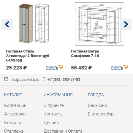
Гостиная Стиль
Гостиная Витра
К
Атлантида-2 Венге-дуб
Симфония 7.10
п
Белфорд
А
с
25 223 ₽
55 482 ₽
Купить
Купить
info@case-ekb.ru
+7 (343) 383-57-83
КАТАЛОГ
ИНФОРМАЦИЯ
ГОРОДА
Коллекции
О проекте
Весь мир
Антресоли
Контакты
Екатеринбург
Комоды
Дизайн
Стеллажи
Доставка и Оплата
Полки
Скидки и Акции
Тумбы
Политика
Шкафы
Гарантия
Комплектующие
Помощь