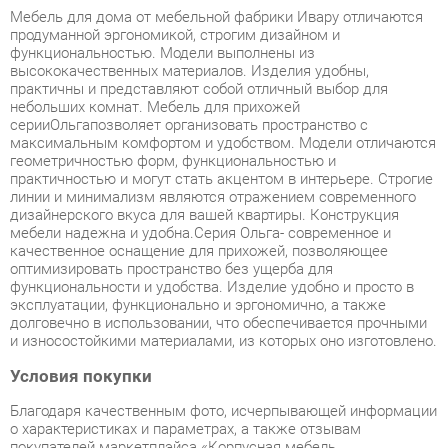
высококачественных материалов. Изделия удобны,
практичны и представляют собой отличный выбор для
небольших комнат. Мебель для прихожей
серииОльгапозволяет организовать пространство с
максимальным комфортом и удобством. Модели отличаются
геометричностью форм, функциональностью и
практичностью и могут стать акцентом в интерьере. Строгие
линии и минимализм являются отражением современного
дизайнерского вкуса для вашей квартиры. Конструкция
мебели надежна и удобна.Серия Ольга- современное и
качественное оснащение для прихожей, позволяющее
оптимизировать пространство без ущерба для
функциональности и удобства. Изделие удобно и просто в
эксплуатации, функционально и эргономично, а также
долговечно в использовании, что обеспечивается прочными
и износостойкими материалами, из которых оно изготовлено.
Условия покупки
Благодаря качественным фото, исчерпывающей информации
о характеристиках и параметрах, а также отзывам
покупателей маркетплэйса «Корпусная мебель
Екатеринбург» купить товар «Комплект мебели для прихожей
Ивару Ольга 01 Ясень шимо светлый Венге» категории
Готовые комплекты производства Ивару с доставкой из
Екатеринбурга по цене со скидкой и гарантией от