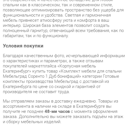
полноценный гарнитур, отвечающий всем требования, как по
габаритам, так и по функционалу.
Условия покупки
Благодаря качественным фото, исчерпывающей информации
о характеристиках и параметрах, а также отзывам
покупателей маркетплэйса «Корпусная мебель
Екатеринбург» купить товар «Комплект мебели для спальни
Мебельград Соренто 1 Дуб бонифаций» категории Готовые
комплекты производства Мебельград с доставкой из
Екатеринбурга по цене со скидкой и гарантией от
производителя не составит труда.
Мы отправляем заказы в доставку ежедневно. Товары из
ассортимента в наличии на складе в Екатеринбурге вы
получите не позднее
48-ми часов
с момента оформления
заказа. Дополнительно вы можете заказать подъём на этаж
и сборку мебельных изделий.
Срок доставки в другие регионы, и для товаров, находящихся
на складах производителей, рассчитывается индивидуально.
Уточнить наличие, срок и стоимость доставки вы можете
через форму
обратной связи
.
В любой момент до передачи заказа в доставку, а также в