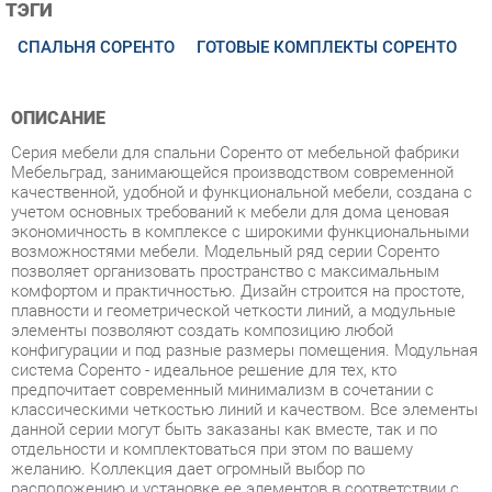
ОПИСАНИЕ
Серия мебели для спальни Соренто от мебельной фабрики
Мебельград, занимающейся производством современной
качественной, удобной и функциональной мебели, создана с
учетом основных требований к мебели для дома ценовая
экономичность в комплексе с широкими функциональными
возможностями мебели. Модельный ряд серии Соренто
позволяет организовать пространство с максимальным
комфортом и практичностью. Дизайн строится на простоте,
плавности и геометрической четкости линий, а модульные
элементы позволяют создать композицию любой
конфигурации и под разные размеры помещения. Модульная
система Соренто - идеальное решение для тех, кто
предпочитает современный минимализм в сочетании с
классическими четкостью линий и качеством. Все элементы
данной серии могут быть заказаны как вместе, так и по
отдельности и комплектоваться при этом по вашему
желанию. Коллекция дает огромный выбор по
расположению и установке ее элементов в соответствии с
индивидуальными вкусом и потребностями заказчика.
Возможен заказ различной комплектации из предложенных
модулей или любого из элементов отдельно. Спальня
Соренто - воплощение современного дизайна и