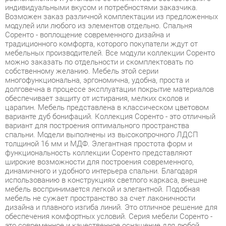
традиционного комфорта, которого покупатели ждут от
мебельных производителей. Все модули коллекции Соренто
можно заказать по отдельности и скомплектовать по
собственному желанию. Мебель этой серии
многофункциональна, эргономична, удобна, проста и
долговечна в процессе эксплуатации покрытие материалов
обеспечивает защиту от истирания, мелких сколов и
царапин. Мебель представлена в классическом цветовом
варианте дуб бонифаций. Коллекция Соренто - это отличный
вариант для построения оптимального пространства
спальни. Модели выполнены из высокопрочного ЛДСП
толщиной 16 мм и МДФ. Элегантная простота форм и
функциональность коллекции Соренто представляют
широкие возможности для построения современного,
динамичного и удобного интерьера спальни. Благодаря
использованию в конструкциях светлого каркаса, внешне
мебель воспринимается легкой и элегантной. Подобная
мебель не сужает пространство за счет лаконичности
дизайна и плавного изгиба линий. Это отличное решение для
обеспечения комфортных условий. Серия мебели Соренто -
это современное и качественное оснащение для любой
спальни как в классическом, так и современном стиле,
позволяющее оптимизировать пространство без ущерба для
функциональности и удобства. Светлая и гармоничная
мебель привнесет атмосферу уюта и комфорта в ваш
интерьер. Широкая база элементов позволит создать