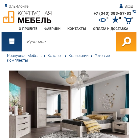
Эль-Монте
Вход
+7 (343) 383-57-83
Зак
0
0
0
обр
О ПРОЕКТЕ
ФАБРИКИ
КОНТАКТЫ
ОПЛАТА И ДОСТАВКА
зво
Корпусная Мебель
Каталог
Коллекции
Готовые
комплекты