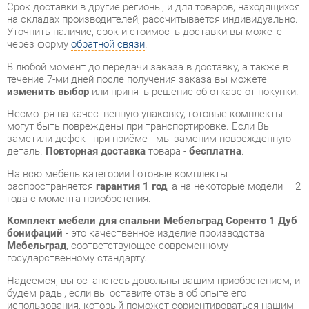
течение 7-ми дней после получения заказа вы можете
изменить выбор
или принять решение об отказе от покупки.
Несмотря на качественную упаковку, готовые комплекты
могут быть повреждены при транспортировке. Если Вы
заметили дефект при приёме - мы заменим поврежденную
деталь.
Повторная доставка
товара -
бесплатна
.
На всю мебель категории Готовые комплекты
распространяется
гарантия 1 год
, а на некоторые модели – 2
года с момента приобретения.
Комплект мебели для спальни Мебельград Соренто 1 Дуб
бонифаций
- это качественное изделие производства
Мебельград
, соответствующее современному
государственному стандарту.
Надеемся, вы останетесь довольны вашим приобретением, и
будем рады, если вы оставите отзыв об опыте его
использования, который поможет сориентироваться нашим
будущим покупателям.
Кроме формы
обратной связи
получить развёрнутую
консультацию, фото и видеообзор продукции вы можете по
e-mail, телефону в Екатеринбурге и через мессенджеры
Telegram и WhatsApp.