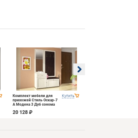
Комплект мебели для
Купить
Гостиная BTS Багира
прихожей Стиль Оскар-7
кашемир
А Модена 3 Дуб сонома
светлый Крем
20 128 ₽
30 790 ₽