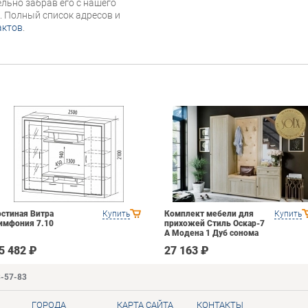
льно забрав его с нашего
г. Полный список адресов и
актов
.
остиная Витра
Купить
Комплект мебели для
Купить
имфония 7.10
прихожей Стиль Оскар-7
А Модена 1 Дуб сонома
светлый Крем
5 482 ₽
27 163 ₽
3-57-83
ГОРОДА
КАРТА САЙТА
КОНТАКТЫ