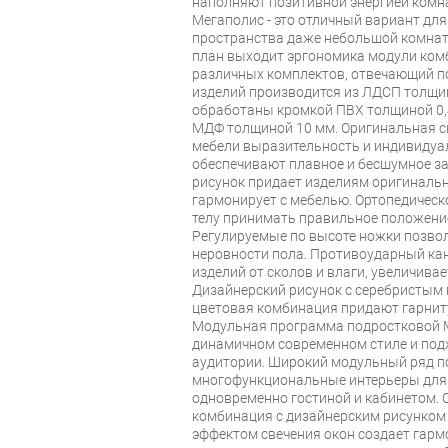
наполняют позитивной энергией комна
Мегаполис - это отличный вариант дл
пространства даже небольшой комнаты
план выходит эргономика модули ком
различных комплектов, отвечающий п
изделий производится из ЛДСП толщин
обработаны кромкой ПВХ толщиной 0,
МДФ толщиной 10 мм. Оригинальная с
мебели выразительность и индивидуал
обеспечивают плавное и бесшумное з
рисунок придает изделиям оригинальн
гармонирует с мебелью. Ортопедическ
телу принимать правильное положение
Регулируемые по высоте ножки позво
неровности пола. Противоударный ка
изделий от сколов и влаги, увеличива
Дизайнерский рисунок с серебристым
цветовая комбинация придают гарнит
Модульная программа подростковой 
динамичном современном стиле и под
аудитории. Широкий модульный ряд п
многофункциональные интерьеры для п
одновременно гостиной и кабинетом.
комбинация с дизайнерским рисунком
эффектом свечения окон создает гар