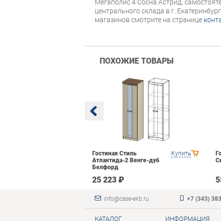
Мегаполис 4 Сосна Астрид, самостояте
центрального склада в г. Екатеринбур
магазинов смотрите на странице
конт
ПОХОЖИЕ ТОВАРЫ
 Domani
Купить
Гостиная Стиль
Купить
Г
рех донской
Атлантида-2 Венге-дуб
С
Белфорд
₽
25 223 ₽
5
info@case-ekb.ru
+7 (343) 38
КАТАЛОГ
ИНФОРМАЦИЯ