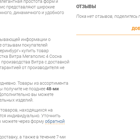
 Элегантная простота форм и
ОТЗЫВЫ
лис представляют широкие
нного, динамичного и удобного
Пока нет отзывов, поделитесь
ДОБ
рпывающей информации о
же отзывам покупателей
еринбург» купить товар
стка Витра Мегаполис 4 Сосна
 производства Витра с доставкой
 гарантией от производителя не
дневно. Товары из ассортимента
вы получите не позднее
48-ми
Дополнительно вы можете
бельных изделий.
я товаров, находящихся на
тся индивидуально. Уточнить
вы можете через форму
обратной
оставку, а также в течение 7-ми