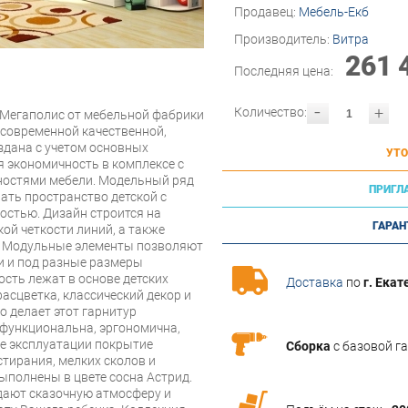
Продавец:
Мебель-Екб
Производитель:
Витра
261 
Последняя цена:
-
+
Количество:
 Мегаполис от мебельной фабрики
современной качественной,
здана с учетом основных
УТО
я экономичность в комплексе с
остями мебели. Модельный ряд
ПРИГЛ
ать пространство детской с
стью. Дизайн строится на
ГАРАН
кой четкости линий, а также
й. Модульные элементы позволяют
и и под разные размеры
ость лежат в основе детских
Доставка
по
г. Екат
асцветка, классический декор и
о делает этот гарнитур
офункциональна, эргономична,
се эксплуатации покрытие
Сборка
с базовой г
стирания, мелких сколов и
ыполнены в цвете сосна Астрид.
дают сказочную атмосферу и