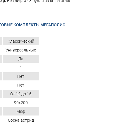
0 р.
Без лифта - 3 рубля за кг. за этаж.
ТОВЫЕ КОМПЛЕКТЫ МЕГАПОЛИС
Классический
Универсальные
Да
1
Нет
Нет
От 12 до 16
90х200
Мдф
Сосна астрид