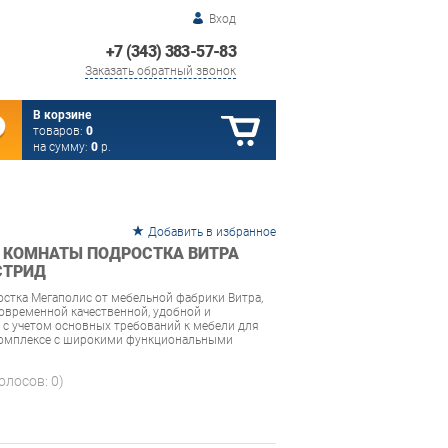
Вход
+7 (343) 383-57-83
Заказать обратный звонок
В корзине
товаров:
0
на сумму:
0
р.
Добавить в избранное
 КОМНАТЫ ПОДРОСТКА ВИТРА
СТРИД
стка Мегаполис от мебельной фабрики Витра,
временной качественной, удобной и
 с учетом основных требований к мебели для
комплексе с широкими функциональными
голосов:
0
)