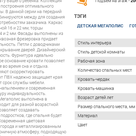
ту Вашего ребенка. Коллекция
Подъём на этаж -
20
я построения оптимального
. В данной серии на передний
ТЭГИ
бинируются между для создания
отребностям заказчика. Каркас
ДЕТСКАЯ МЕГАПОЛИС
ГО
ой 16 и 22 мм, торцы
4 и 2 мм. Фасады выполнены из
квозная фрезеровка придает
Стиль интерьера
ьность. Петли с доводчиками
акрывание дверей. Дизайнерский
Стиль детской комнаты
ость. Фурнитура идеально
ое основание кровати позволяет
Рабочая зона
 во время сна и отдыха.
Количество спальных мест
ляют скорректировать
нт ПВХ надежно защищает края
Кровать-чердак
ет срок службы мебели.
 напылением и современная
Кровать-машинка
уру индивидуальность.
Возраст детей лет
Мегаполис выполнена в
ходит для разной возрастной
Размер спального места, мм
озволяет создавать
одростков, где спальня будет
Материал
 Современная цветовая
Цвет
 города и металлизированным
моничную атмосферу, подходящую