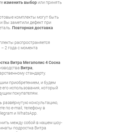
те
изменить выбор
или принять
готовые комплекты могут быть
и Вы заметили дефект при
еталь.
Повторная доставка
мплекты распространяется
 – 2 года с момента
стка Витра Мегаполис 4 Сосна
оизводства
Витра
,
арственному стандарту.
шим приобретением, и будем
е его использования, который
дущим покупателям.
ь развёрнутую консультацию,
е по e-mail, телефону в
legram и WhatsApp.
нить между собой в нашем шоу-
омнаты подростка Витра