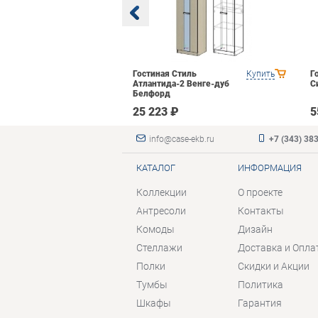
BTS Багира
Купить
Гостиная Стиль
Купить
Г
Атлантида-2 Венге-дуб
С
Белфорд
₽
25 223 ₽
5
info@case-ekb.ru
+7 (343) 38
КАТАЛОГ
ИНФОРМАЦИЯ
Коллекции
О проекте
Антресоли
Контакты
Комоды
Дизайн
Стеллажи
Доставка и Опла
Полки
Скидки и Акции
Тумбы
Политика
Шкафы
Гарантия