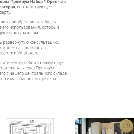
терна Премиум Набор 1 Орех
- это
льтерна
, соответствующее
дарту.
шим приобретением, и будем
е его использования, который
дущим покупателям.
ь развёрнутую консультацию,
е по e-mail, телефону в
legram и WhatsApp.
нить между собой в нашем шоу-
водителя Альтерна Премиум
его с нашего центрального склада
есов и магазинов смотрите на