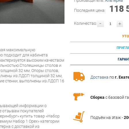
Производитель:
Альтерна
118 
Последняя цена:
-
+
Количество:
УТО
ПРИГЛ
ивая максимальную
о подходит для кабинета
ГАРАН
рактеризуется высоким качеством
тельностью.Столешницы столов и
олщиной 32 мм. Опоры столов,
лнены из ЛДСП толщиной 32 мм,
Доставка
по
г. Екат
ние стенки, выполнены из ЛДСП 16
Сборка
с базовой г
рпывающей информации о
же отзывам покупателей
еринбург» купить товар «Набор
Подъём на этаж -
20
емиум Набор 1 Орех» категории
ерна с доставкой из