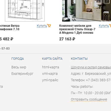
остиная Витра
Купить
Комплект мебели для
Купить
имфония 7.10
прихожей Стиль Оскар-7
А Модена 1 Дуб сонома
светлый Крем
5 482 ₽
27 163 ₽
3-57-83
ГОРОДА
КАРТА САЙТА
КОНТАКТЫ
Весь мир
html-карта
Шоурум и склад самовы
Екатеринбург
xml-карта
Адрес: г. Березовский, ул
yml-прайс
Телефон: +7 (343) 383-57
та
Часы работы:
Пн - Пт:
10:00 - 20:00 (GM
Отправить сообщение