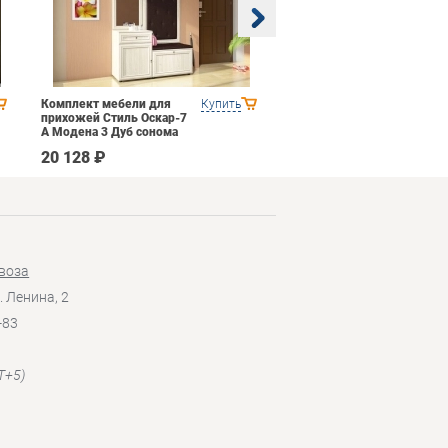
Комплект мебели для
Купить
Гостиная 1 Domani
прихожей Стиль Оскар-7
Ливорно Орех донской
А Модена 3 Дуб сонома
светлый Крем
20 128 ₽
35 590 ₽
воза
. Ленина, 2
-83
T+5)