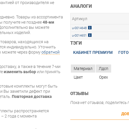
арантией от производителя не
АНАЛОГИ
дневно. Товары из ассортимента
Артикул
вы получите не позднее
48-ми
Дополнительно вы можете
u-0014648
бельных изделий.
u-0014651
я товаров, находящихся на
ТЭГИ
тся индивидуально. Уточнить
вы можете через форму
обратной
КАБИНЕТ ПРЕМИУМ
ГОТО
оставку, а также в течение 7-ми
Материал
Лдсп
те
изменить выбор
или принять
Цвет
Орех
готовые комплекты могут быть
и Вы заметили дефект при
ОТЗЫВЫ
еталь.
Повторная доставка
Пока нет отзывов, поделитесь
мплекты распространяется
ДОБ
 – 2 года с момента