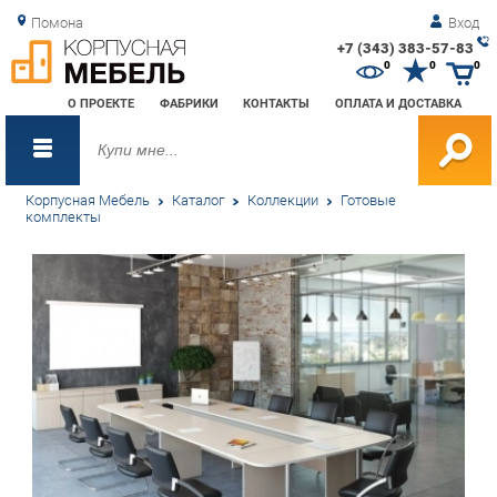
Помона
Вход
+7 (343) 383-57-83
Зак
0
0
0
обр
О ПРОЕКТЕ
ФАБРИКИ
КОНТАКТЫ
ОПЛАТА И ДОСТАВКА
зво
Корпусная Мебель
Каталог
Коллекции
Готовые
комплекты