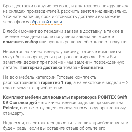
течение 7-ми дней после получения заказа вы можете
изменить выбор
или принять решение об отказе от покупки.
Несмотря на качественную упаковку, готовые комплекты
могут быть повреждены при транспортировке. Если Вы
заметили дефект при приёме - мы заменим поврежденную
деталь.
Повторная доставка
товара -
бесплатна
.
На всю мебель категории Готовые комплекты
распространяется
гарантия 1 год
, а на некоторые модели – 2
года с момента приобретения.
Комплект мебели для комнаты переговоров POINTEX Swift
09 Светлый дуб
- это качественное изделие производства
Pointex
, соответствующее современному государственному
стандарту.
Надеемся, вы останетесь довольны вашим приобретением, и
будем рады, если вы оставите отзыв об опыте его
использования, который поможет сориентироваться нашим
будущим покупателям.
Кроме формы
обратной связи
получить развёрнутую
консультацию, фото и видеообзор продукции вы можете по
e-mail, телефону в Екатеринбурге и через мессенджеры
Telegram и WhatsApp.