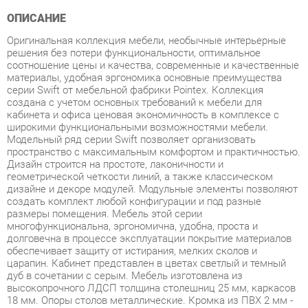
Оригинальная коллекция мебели, необычные интерьерные
решения без потери функциональности, оптимальное
соотношение цены и качества, современные и качественные
материалы, удобная эргономика основные преимущества
серии Swift от мебельной фабрики Pointex. Коллекция
создана с учетом основных требований к мебели для
кабинета и офиса ценовая экономичность в комплексе с
широкими функциональными возможностями мебели.
Модельный ряд серии Swift позволяет организовать
пространство с максимальным комфортом и практичностью.
Дизайн строится на простоте, лаконичности и
геометрической четкости линий, а также классическом
дизайне и декоре модулей. Модульные элементы позволяют
создать комплект любой конфигурации и под разные
размеры помещения. Мебель этой серии
многофункциональна, эргономична, удобна, проста и
долговечна в процессе эксплуатации покрытие материалов
обеспечивает защиту от истирания, мелких сколов и
царапин. Кабинет представлен в цветах светлый и темный
дуб в сочетании с серым. Мебель изготовлена из
высокопрочного ЛДСП толщина столешниц 25 мм, каркасов
18 мм. Опоры столов металлические. Кромка из ПВХ 2 мм -
прочного, высококачественного и механически выносливого
материала. Задние стенки шкафов, тумб и днища ящиков
изготовлены из ДСП толщиной 3,2 мм. Используется
прозрачное закаленное стекло толщиной 5 мм. Ящики тумб