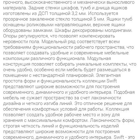
оснащены роликовыми направляющими, верхние ящики
оборудованы замками. Шкафы декорированы молдингами.
Опоры регулируются, что позволят компенсировать
неровности пола. Модельный ряд соответствует всем
требованиям функциональности рабочего пространства, что
позволяет создавать удобные и современные мебельные
композиции различного функционала. Модульная
конструкция позволяет собирать уникальные комплекты, что
очень удобно, особенно если мебель будет размещаться в
помещении с нестандартной планировкой. Элегантная
простота форм и функциональность коллекции Swift
представляют широкие возможности для построения
современного, динамичного и удобного интерьера. Подобная
мебель не сужает пространство за счет лаконичности
дизайна и четкого изгиба линий. Это отличное решение для
обеспечения комфортных условий для работы. Коллекция
позволяет создать удобное рабочее место и зону для
хранения с максимальным комфортом. Лаконичность форм,
строгая четкость линий и функциональность изделий
представляют широкие возможности для построения
современного, динамичного и удобного интерьера. Swift - это
отличное решение для обеспечения комфортных условий для
работы, а также современное и качественное оснащение для
офиса в формате open-space, переговорной зоны и
отдельного кабинета, позволяющее оптимизировать
пространство без ущерба для функциональности и удобства.