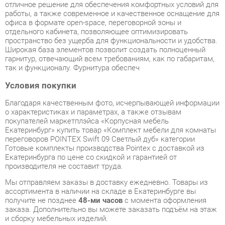
Широкая база элементов позволит создать полноценный
гарнитур, отвечающий всем требованиям, как по габаритам,
так и функционалу. Фурнитура обеспеч
Условия покупки
Благодаря качественным фото, исчерпывающей информации
о характеристиках и параметрах, а также отзывам
покупателей маркетплэйса «Корпусная мебель
Екатеринбург» купить товар «Комплект мебели для комнаты
переговоров POINTEX Swift 09 Светлый дуб» категории
Готовые комплекты производства Pointex с доставкой из
Екатеринбурга по цене со скидкой и гарантией от
производителя не составит труда.
Мы отправляем заказы в доставку ежедневно. Товары из
ассортимента в наличии на складе в Екатеринбурге вы
получите не позднее
48-ми часов
с момента оформления
заказа. Дополнительно вы можете заказать подъём на этаж
и сборку мебельных изделий.
Срок доставки в другие регионы, и для товаров, находящихся
на складах производителей, рассчитывается индивидуально.
Уточнить наличие, срок и стоимость доставки вы можете
через форму
обратной связи
.
В любой момент до передачи заказа в доставку, а также в