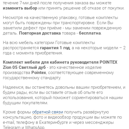
деталь.
Повторная доставка
товара -
бесплатна
.
На всю мебель категории Готовые комплекты
распространяется
гарантия 1 год
, а на некоторые модели – 2
года с момента приобретения.
Комплект мебели для кабинета руководителя POINTEX
Zion 05 Светлый дуб
- это качественное изделие
производства
Pointex
, соответствующее современному
государственному стандарту.
Надеемся, вы останетесь довольны вашим приобретением, и
будем рады, если вы оставите отзыв об опыте его
использования, который поможет сориентироваться нашим
будущим покупателям.
Кроме формы
обратной связи
получить развёрнутую
консультацию, фото и видеообзор продукции вы можете по
e-mail, телефону в Екатеринбурге и через мессенджеры
Telegram и WhatsApp.
Готовые комплекты также можно сравнить между собой в
нашем шоу-руме и купить Комплект мебели для кабинета
руководителя POINTEX Zion 05 Светлый дуб, самостоятельно
забрав его с нашего центрального склада в г. Екатеринбург.
Полный список адресов и магазинов смотрите на странице
контактов
.