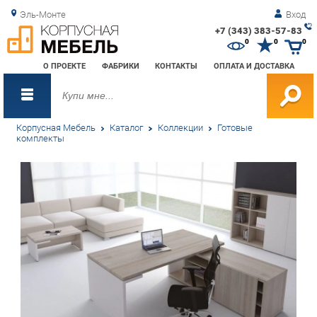
Эль-Монте
Вход
+7 (343) 383-57-83
Зак
0
0
0
обр
О ПРОЕКТЕ
ФАБРИКИ
КОНТАКТЫ
ОПЛАТА И ДОСТАВКА
зво
Корпусная Мебель
Каталог
Коллекции
Готовые
комплекты