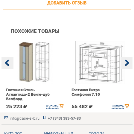
Гостиная Стиль
Гостиная Витра
К
Атлантида-2 Венге-дуб
Симфония 7.10
п
Белфорд
А
с
25 223 ₽
55 482 ₽
Купить
Купить
info@case-ekb.ru
+7 (343) 383-57-83
КАТАЛОГ
ИНФОРМАЦИЯ
ГОРОДА
Коллекции
О проекте
Весь мир
Антресоли
Контакты
Екатеринбург
Комоды
Дизайн
Стеллажи
Доставка и Оплата
Полки
Скидки и Акции