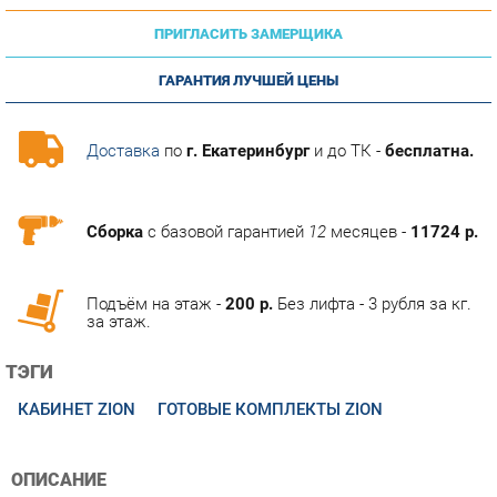
ГАРАНТИЯ ЛУЧШЕЙ ЦЕНЫ
Доставка
по
г. Екатеринбург
и до ТК -
бесплатна.
Сборка
с базовой гарантией
12
месяцев -
11724 р.
Подъём на этаж -
200 р.
Без лифта - 3 рубля за кг.
за этаж.
ТЭГИ
КАБИНЕТ ZION
ГОТОВЫЕ КОМПЛЕКТЫ ZION
ОПИСАНИЕ
Оригинальная коллекция мебели Zion в современном стиле
предназначена для комплектования кабинета руководителя.
Она предлагает необычные интерьерные решения без потери