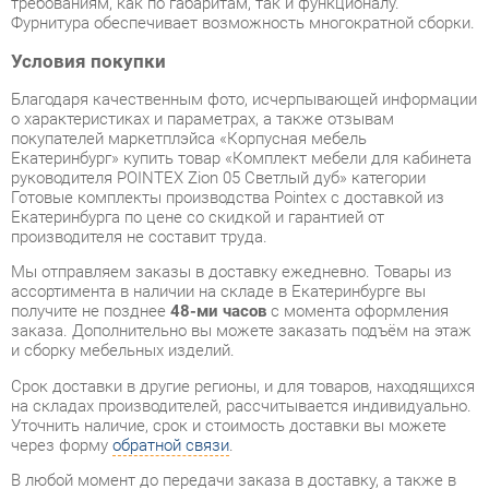
о характеристиках и параметрах, а также отзывам
покупателей маркетплэйса «Корпусная мебель
Екатеринбург» купить товар «Комплект мебели для кабинета
руководителя POINTEX Zion 05 Светлый дуб» категории
Готовые комплекты производства Pointex с доставкой из
Екатеринбурга по цене со скидкой и гарантией от
производителя не составит труда.
Мы отправляем заказы в доставку ежедневно. Товары из
ассортимента в наличии на складе в Екатеринбурге вы
получите не позднее
48-ми часов
с момента оформления
заказа. Дополнительно вы можете заказать подъём на этаж
и сборку мебельных изделий.
Срок доставки в другие регионы, и для товаров, находящихся
на складах производителей, рассчитывается индивидуально.
Уточнить наличие, срок и стоимость доставки вы можете
через форму
обратной связи
.
В любой момент до передачи заказа в доставку, а также в
течение 7-ми дней после получения заказа вы можете
изменить выбор
или принять решение об отказе от покупки.
Несмотря на качественную упаковку, готовые комплекты
могут быть повреждены при транспортировке. Если Вы
заметили дефект при приёме - мы заменим поврежденную