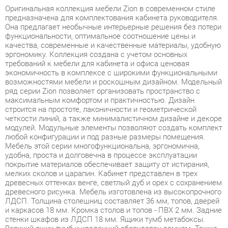
функциональности, оптимальное соотношение цены и
качества, современные и качественные материалы, удобную
эргономику. Коллекция создана с учетом основных
требований к мебели для кабинета и офиса ценовая
экономичность в комплексе с широкими функциональными
возможностями мебели и роскошным дизайном. Модельный
ряд серии Zion позволяет организовать пространство с
максимальным комфортом и практичностью. Дизайн
строится на простоте, лаконичности и геометрической
четкости линий, а также минималистичном дизайне и декоре
модулей. Модульные элементы позволяют создать комплект
любой конфигурации и под разные размеры помещения.
Мебель этой серии многофункциональна, эргономична,
удобна, проста и долговечна в процессе эксплуатации
покрытие материалов обеспечивает защиту от истирания,
мелких сколов и царапин. Кабинет представлен в трех
древесных оттенках венге, светлый дуб и орех с сохранением
древесного рисунка. Мебель изготовлена из высокопрочного
ЛДСП. Толщина столешниц составляет 36 мм, топов, дверей
и каркасов 18 мм. Кромка столов и топов - ПВХ 2 мм. Задние
стенки шкафов из ЛДСП 18 мм. Ящики тумб метабоксы.
Верхний ящик тумб и креденций оборудован замком. Также
есть система раздвижных дверей HAFELE, Германия. Опоры
регулируются, что компенсирует неровности пола.
Модельный ряд соответствует всем требованиям
функциональности рабочего пространства, что позволяет