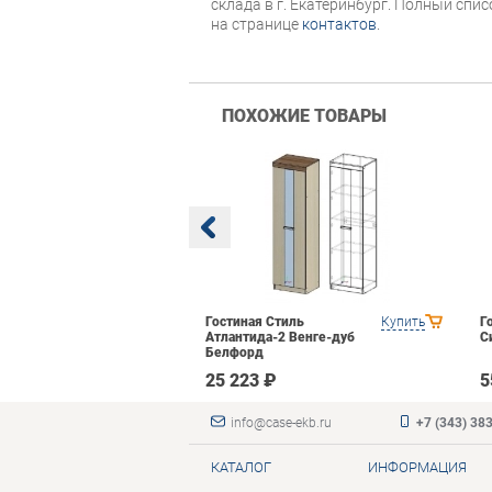
склада в г. Екатеринбург. Полный спи
на странице
контактов
.
ПОХОЖИЕ ТОВАРЫ
 Domani
Купить
Гостиная Стиль
Купить
Г
уб сонома
Атлантида-2 Венге-дуб
С
Белфорд
₽
25 223 ₽
5
info@case-ekb.ru
+7 (343) 38
КАТАЛОГ
ИНФОРМАЦИЯ