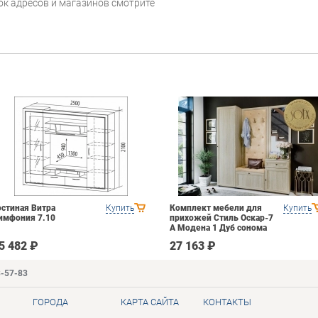
сок адресов и магазинов смотрите
остиная Витра
Купить
Комплект мебели для
Купить
имфония 7.10
прихожей Стиль Оскар-7
А Модена 1 Дуб сонома
светлый Крем
5 482 ₽
27 163 ₽
3-57-83
ГОРОДА
КАРТА САЙТА
КОНТАКТЫ