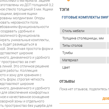
выносливого материала. Задние
изготовлены из ДСП толщиной 3,2
ное стекло толщиной 5 мм. Ящики
ТЭГИ
ющими, верхние ящики
ГОТОВЫЕ КОМПЛЕКТЫ SWIF
рованы молдингами. Опоры
ровать неровности пола.
ребованиям функциональности
Стиль мебели
 создавать удобные и
различного функционала.
Толщина столешницы, мм
бирать уникальные комплекты,
ль будет размещаться в
Типы столов
ой. Элегантная простота форм и
Тумбы
редставляют широкие
нного, динамичного и удобного
Материал
 пространство за счет
а линий. Это отличное решение
Цвет
 для работы. Коллекция
сто и зону для хранения с
ть форм, строгая четкость
ОТЗЫВЫ
редставляют широкие
нного, динамичного и удобного
Пока нет отзывов, поделитесь
ние для обеспечения комфортных
нное и качественное оснащение
ДОБ
говорной зоны и отдельного
ть пространство без ущерба для