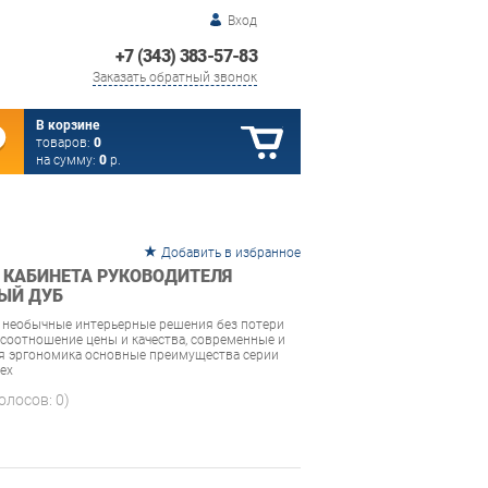
Вход
+7 (343) 383-57-83
Заказать обратный звонок
В корзине
товаров:
0
на сумму:
0
р.
Добавить в избранное
 КАБИНЕТА РУКОВОДИТЕЛЯ
НЫЙ ДУБ
 необычные интерьерные решения без потери
соотношение цены и качества, современные и
ая эргономика основные преимущества серии
tex
голосов:
0
)