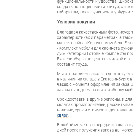
функциональности и удобства. Широк
создать полноценный гарнитур, отвеч
габаритам, так и функционалу. Фурнит
Условия покупки
Благодаря качественным фото, исче
характеристиках и параметрах, а так
маркетплэйса «Корпусная мебель Екат
«Комплект мебели для кабинета руков
дуб» категории Готовые комплекты про
Екатеринбурга по цене со скидкой и г
составит труда.
Мы отправляем заказы в доставку еже
в наличии на складе в Екатеринбурге 
часов
с момента оформления заказа. 
заказать подъём на этаж и сборку ме
Срок доставки в другие регионы, и дл
складах производителей, рассчитывае
наличие, срок и стоимость доставки 
связи
.
В любой момент до передачи заказа в д
дней после получения заказа вы може