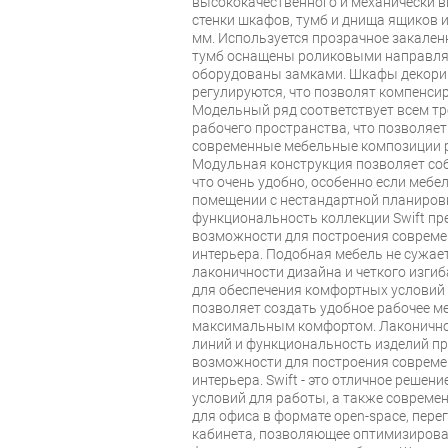
высококачественного и механически 
стенки шкафов, тумб и днища ящиков 
мм. Используется прозрачное закален
тумб оснащены роликовыми направля
оборудованы замками. Шкафы декори
регулируются, что позволят компенси
Модельный ряд соответствует всем т
рабочего пространства, что позволяет
современные мебельные композиции 
Модульная конструкция позволяет со
что очень удобно, особенно если мебе
помещении с нестандартной планировк
функциональность коллекции Swift п
возможности для построения совреме
интерьера. Подобная мебель не сужает
лаконичности дизайна и четкого изгиб
для обеспечения комфортных условий
позволяет создать удобное рабочее ме
максимальным комфортом. Лаконичнос
линий и функциональность изделий п
возможности для построения совреме
интерьера. Swift - это отличное реше
условий для работы, а также совреме
для офиса в формате open-space, пере
кабинета, позволяющее оптимизирова