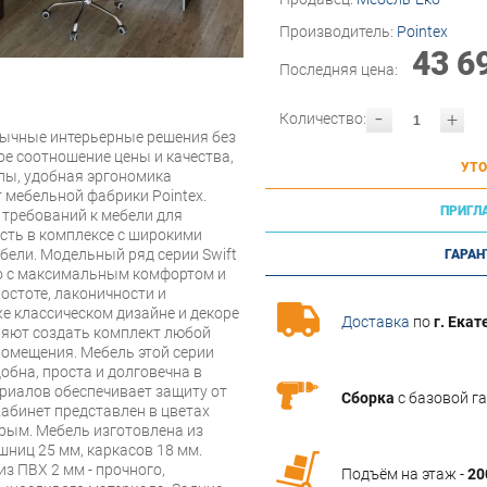
Производитель:
Pointex
43 6
Последняя цена:
-
+
Количество:
бычные интерьерные решения без
е соотношение цены и качества,
УТО
лы, удобная эргономика
 мебельной фабрики Pointex.
ПРИГЛ
 требований к мебели для
сть в комплексе с широкими
ли. Модельный ряд серии Swift
ГАРАН
о с максимальным комфортом и
остоте, лаконичности и
же классическом дизайне и декоре
Доставка
по
г. Екат
яют создать комплект любой
омещения. Мебель этой серии
обна, проста и долговечна в
риалов обеспечивает защиту от
Сборка
с базовой г
Кабинет представлен в цветах
ерым. Мебель изготовлена из
ниц 25 мм, каркасов 18 мм.
з ПВХ 2 мм - прочного,
Подъём на этаж -
20