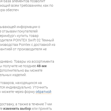
ая база элементов позволит
ающий всем требованиям, как по
ура обеспеч
рпывающей информации о
же отзывам покупателей
еринбург» купить товар
одителя POINTEX Swift 02 Темный
изводства Pointex с доставкой из
арантией от производителя не
дневно. Товары из ассортимента
вы получите не позднее
48-ми
Дополнительно вы можете
бельных изделий.
я товаров, находящихся на
тся индивидуально. Уточнить
вы можете через форму
обратной
оставку, а также в течение 7-ми
те
изменить выбор
или принять