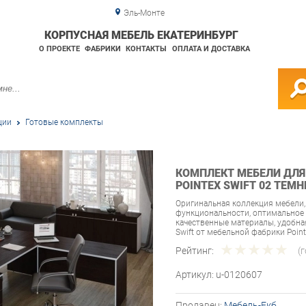
Эль-Монте
КОРПУСНАЯ МЕБЕЛЬ ЕКАТЕРИНБУРГ
О ПРОЕКТЕ
ФАБРИКИ
КОНТАКТЫ
ОПЛАТА И ДОСТАВКА
ции
Готовые комплекты
КОМПЛЕКТ МЕБЕЛИ ДЛЯ
POINTEX SWIFT 02 ТЕМ
Оригинальная коллекция мебели,
функциональности, оптимальное 
качественные материалы, удобн
Swift от мебельной фабрики Poin
Рейтинг:
(
Артикул:
u-0120607
Продавец:
Мебель-Екб