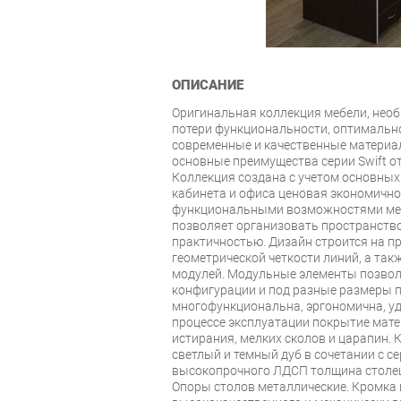
ОПИСАНИЕ
Оригинальная коллекция мебели, нео
потери функциональности, оптимально
современные и качественные материа
основные преимущества серии Swift от
Коллекция создана с учетом основных
кабинета и офиса ценовая экономично
функциональными возможностями мебе
позволяет организовать пространств
практичностью. Дизайн строится на пр
геометрической четкости линий, а так
модулей. Модульные элементы позвол
конфигурации и под разные размеры п
многофункциональна, эргономична, уд
процессе эксплуатации покрытие мате
истирания, мелких сколов и царапин. 
светлый и темный дуб в сочетании с с
высокопрочного ЛДСП толщина столеш
Опоры столов металлические. Кромка и