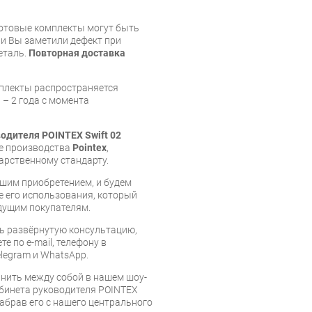
готовые комплекты могут быть
и Вы заметили дефект при
еталь.
Повторная доставка
мплекты распространяется
 – 2 года с момента
одителя POINTEX Swift 02
ие производства
Pointex
,
арственному стандарту.
шим приобретением, и будем
е его использования, который
дущим покупателям.
ь развёрнутую консультацию,
е по e-mail, телефону в
legram и WhatsApp.
нить между собой в нашем шоу-
абинета руководителя POINTEX
забрав его с нашего центрального