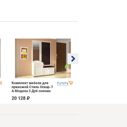
Комплект мебели для
Купить
Гостиная 3 Domani
прихожей Стиль Оскар-7
Ливорно Орех Донской
А Модена 3 Дуб сонома
светлый Крем
20 128 ₽
39 690 ₽