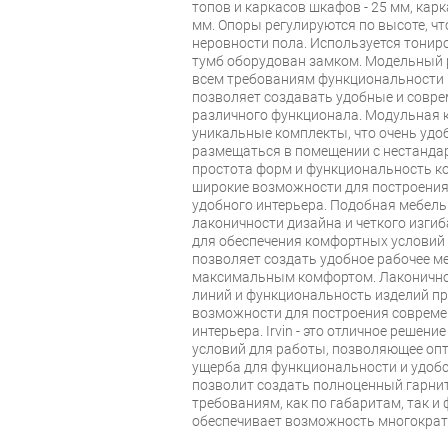
топов и каркасов шкафов - 25 мм, карк
мм. Опоры регулируются по высоте, ч
неровности пола. Используется тонир
тумб оборудован замком. Модельный ря
всем требованиям функциональности р
позволяет создавать удобные и совр
различного функционала. Модульная 
уникальные комплекты, что очень удоб
размещаться в помещении с нестанда
простота форм и функциональность ко
широкие возможности для построения
удобного интерьера. Подобная мебель 
лаконичности дизайна и четкого изгиб
для обеспечения комфортных условий
позволяет создать удобное рабочее ме
максимальным комфортом. Лаконичнос
линий и функциональность изделий п
возможности для построения совреме
интерьера. Irvin - это отличное решен
условий для работы, позволяющее оп
ущерба для функциональности и удобс
позволит создать полноценный гарни
требованиям, как по габаритам, так и
обеспечивает возможность многократ