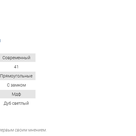
N
Современный
41
Прямоугольные
С замком
Мдф
Дуб светлый
 первым своим мнением.