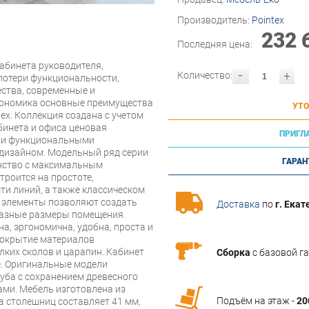
Производитель:
Pointex
232 
Последняя цена:
абинета руководителя,
-
+
Количество:
потери функциональности,
ства, современные и
гономика основные преимущества
УТО
tex. Коллекция создана с учетом
бинета и офиса ценовая
ПРИГЛ
ими функциональными
дизайном. Модельный ряд серии
ГАРАН
анство с максимальным
троится на простоте,
ти линий, а также классическом
е элементы позволяют создать
Доставка
по
г. Екат
разные размеры помещения.
а, эргономична, удобна, проста и
покрытие материалов
лких сколов и царапин. Кабинет
Сборка
с базовой г
е. Оригинальные модели
дуба с сохранением древесного
ми. Мебель изготовлена из
Подъём на этаж -
20
 столешниц составляет 41 мм,