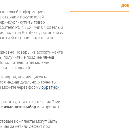
ДОБ
рпывающей информации о
же отзывам покупателей
еринбург» купить товар
дителя POINTEX Irvin 04 Светлый
изводства Pointex с доставкой из
арантией от производителя не
дневно. Товары из ассортимента
вы получите не позднее
48-ми
Дополнительно вы можете
бельных изделий.
я товаров, находящихся на
тся индивидуально. Уточнить
вы можете через форму
обратной
оставку, а также в течение 7-ми
те
изменить выбор
или принять
готовые комплекты могут быть
и Вы заметили дефект при