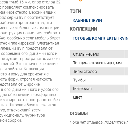
асов тумб 16 мм, опор столов 32
то позволяет компенсировать
ТЭГИ
ованное стекло. Верхний ящик
д серии Irvin соответствует
КАБИНЕТ IRVIN
абочего пространства, что
еменные мебельные композиции
КОЛЛЕКЦИИ
конструкция позволяет собирать
но, особенно если мебель будет
ГОТОВЫЕ КОМПЛЕКТЫ IRVI
ртной планировкой. Элегантная
ллекции Irvin представляют
 современного, динамичного и
Стиль мебели
не сужает пространство за счет
Толщина столешницы, мм
а линий. Это отличное решение
 для работы. Коллекция
Типы столов
сто и зону для хранения с
ть форм, строгая четкость
Тумбы
редставляют широкие
Материал
нного, динамичного и удобного
ие для обеспечения комфортных
Цвет
тимизировать пространство без
тва. Широкая база элементов
тур, отвечающий всем
ОТЗЫВЫ
 функционалу. Фурнитура
ной сборки.
Пока нет отзывов, поделитесь