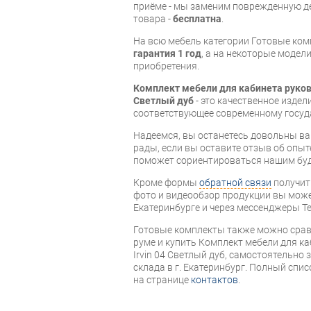
приёме - мы заменим поврежденную д
товара -
бесплатна
.
На всю мебель категории Готовые ко
гарантия 1 год
, а на некоторые модели
приобретения.
Комплект мебели для кабинета руков
Светлый дуб
- это качественное изде
соответствующее современному госуд
Надеемся, вы останетесь довольны ва
рады, если вы оставите отзыв об опыт
поможет сориентироваться нашим бу
Кроме формы
обратной связи
получит
фото и видеообзор продукции вы может
Екатеринбурге и через мессенджеры Te
Готовые комплекты также можно срав
руме и купить Комплект мебели для к
Irvin 04 Светлый дуб, самостоятельно 
склада в г. Екатеринбург. Полный спи
на странице
контактов
.