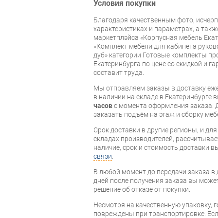
Условия покупки
Благодаря качественным фото, исче
характеристиках и параметрах, а так
маркетплэйса «Корпусная мебель Екат
«Комплект мебели для кабинета руково
дуб» категории Готовые комплекты про
Екатеринбурга по цене со скидкой и г
составит труда.
Мы отправляем заказы в доставку еже
в наличии на складе в Екатеринбурге 
часов
с момента оформления заказа. 
заказать подъём на этаж и сборку ме
Срок доставки в другие регионы, и дл
складах производителей, рассчитывае
наличие, срок и стоимость доставки 
связи
.
В любой момент до передачи заказа в д
дней после получения заказа вы може
решение об отказе от покупки.
Несмотря на качественную упаковку, 
повреждены при транспортировке. Есл