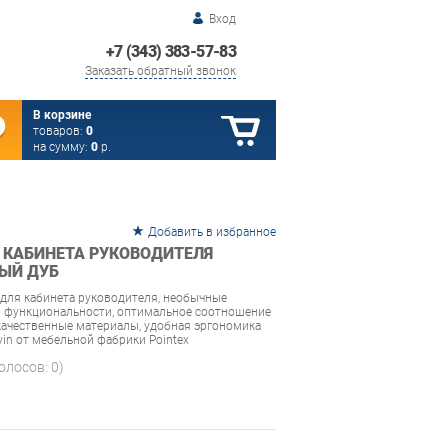
Вход
+7 (343) 383-57-83
Заказать обратный звонок
В корзине
товаров:
0
на сумму:
0
р.
Добавить в избранное
 КАБИНЕТА РУКОВОДИТЕЛЯ
ЛЫЙ ДУБ
для кабинета руководителя, необычные
и функциональности, оптимальное соотношение
 качественные материалы, удобная эргономика
in от мебельной фабрики Pointex
голосов:
0
)