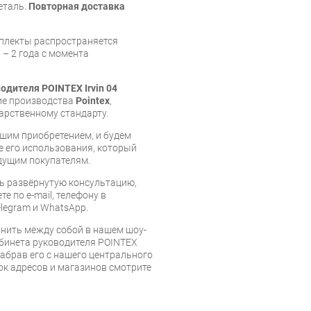
еталь.
Повторная доставка
мплекты распространяется
 – 2 года с момента
одителя POINTEX Irvin 04
лие производства
Pointex
,
арственному стандарту.
шим приобретением, и будем
е его использования, который
дущим покупателям.
ь развёрнутую консультацию,
е по e-mail, телефону в
legram и WhatsApp.
нить между собой в нашем шоу-
абинета руководителя POINTEX
забрав его с нашего центрального
сок адресов и магазинов смотрите