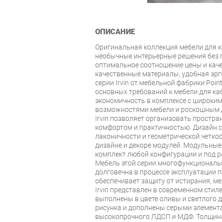
ОПИСАНИЕ
Оригинальная коллекция мебели для к
необычные интерьерные решения без 
оптимальное соотношение цены и каче
качественные материалы, удобная эр
серии Irvin от мебельной фабрики Poin
основных требований к мебели для ка
экономичность в комплексе с широк
возможностями мебели и роскошным 
Irvin позволяет организовать простр
комфортом и практичностью. Дизайн с
лаконичности и геометрической четкос
дизайне и декоре модулей. Модульны
комплект любой конфигурации и под 
Мебель этой серии многофункциональн
долговечна в процессе эксплуатации 
обеспечивает защиту от истирания, ме
Irvin представлен в современном стил
выполнены в цвете оливы и светлого 
рисунка и дополнены серыми элемента
высокопрочного ЛДСП и МДФ. Толщина