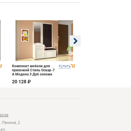
Комплект мебели для
Купить
Гостиная 1 Domani
прихожей Стиль Оскар-7
Ливорно Орех донской
А Модена 3 Дуб сонома
светлый Крем
20 128 ₽
35 590 ₽
воза
. Ленина, 2
-83