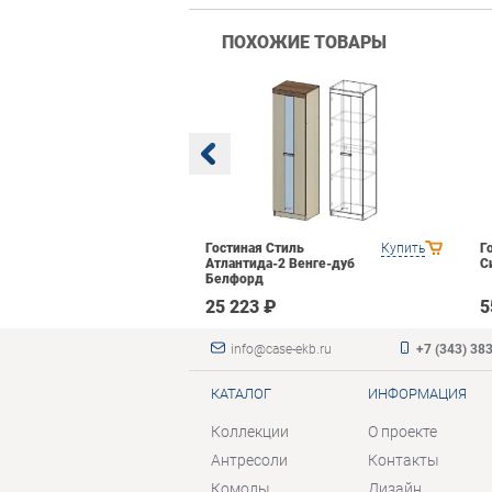
ПОХОЖИЕ ТОВАРЫ
BTS Багира
Купить
Гостиная Стиль
Купить
Г
Атлантида-2 Венге-дуб
С
Белфорд
₽
25 223 ₽
5
info@case-ekb.ru
+7 (343) 38
КАТАЛОГ
ИНФОРМАЦИЯ
Коллекции
О проекте
Антресоли
Контакты
Комоды
Дизайн