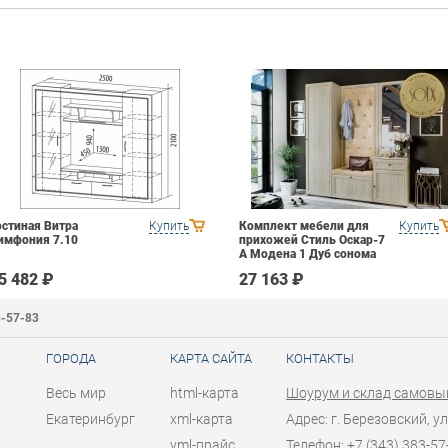
остиная Витра
Купить
Комплект мебели для
Купить
имфония 7.10
прихожей Стиль Оскар-7
А Модена 1 Дуб сонома
светлый Крем
5 482 ₽
27 163 ₽
3-57-83
ГОРОДА
КАРТА САЙТА
КОНТАКТЫ
Весь мир
html-карта
Шоурум и склад самовы
Екатеринбург
xml-карта
Адрес: г. Березовский, ул
yml-прайс
Телефон: +7 (343) 383-57